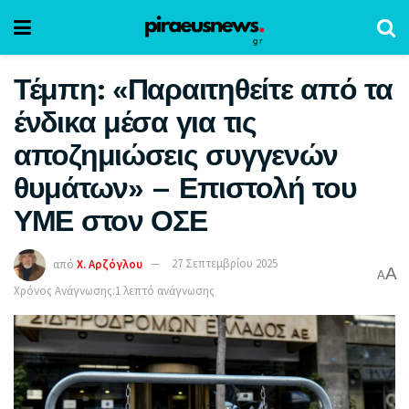
Τέμπη: «Παραιτηθείτε από τα
ένδικα μέσα για τις
αποζημιώσεις συγγενών
θυμάτων» – Επιστολή του
ΥΜΕ στον ΟΣΕ
από
Χ. Αρζόγλου
27 Σεπτεμβρίου 2025
A
A
Χρόνος Ανάγνωσης:1 λεπτό ανάγνωσης