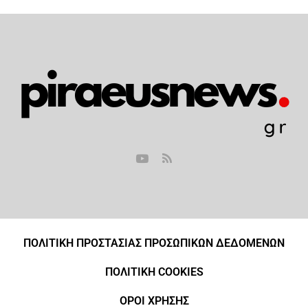
ΠΟΛΙΤΙΚΗ ΠΡΟΣΤΑΣΙΑΣ ΠΡΟΣΩΠΙΚΩΝ ΔΕΔΟΜΕΝΩΝ
ΠΟΛΙΤΙΚΗ COOKIES
ΟΡΟΙ ΧΡΗΣΗΣ