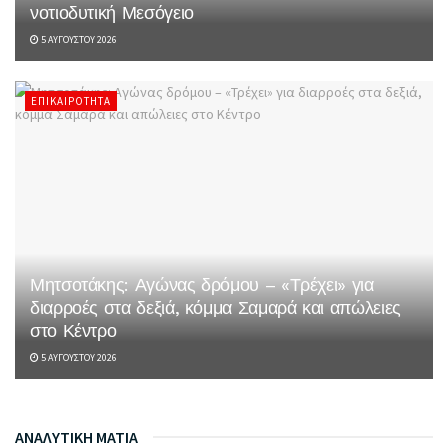
νοτιοδυτική Μεσόγειο
5 ΑΥΓΟΎΣΤΟΥ 2026
ΕΠΙΚΑΙΡΌΤΗΤΑ
Μητσοτάκης: Αγώνας δρόμου – «Τρέχει» για
διαρροές στα δεξιά, κόμμα Σαμαρά και απώλειες
στο Κέντρο
5 ΑΥΓΟΎΣΤΟΥ 2026
ΑΝΑΛΥΤΙΚΗ ΜΑΤΙΑ