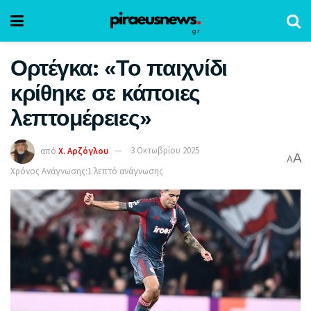
Ορτέγκα: «Το παιχνίδι
κρίθηκε σε κάποιες
λεπτομέρειες»
από
Χ. Αρζόγλου
3 Οκτωβρίου 2025
A
A
Χρόνος Ανάγνωσης:1 λεπτό ανάγνωσης