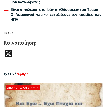
μου καταλάβατε ;
Είναι ο πόλεμος στο Ιράν η «Οδύσσεια» του Τραμπ;
Οι Αμερικανοί κωμικοί «στολίζουν» τον πρόεδρο των
ΗΠΑ
IN.GR
Κοινοποίηση:
X
Σχετικά
Άρθρα
ΛΊΓΑ ΛΌΓΙΑ ΚΑΙ ΣΤΑΡΆΤΑ