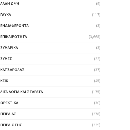
ΆΛΛΗ ΌΨΗ
(9)
ΓΛΥΚΆ
(117)
ΕΝΔΙΑΦΈΡΟΝΤΑ
(3)
ΕΠΙΚΑΙΡΌΤΗΤΑ
(3,668)
ΖΥΜΑΡΙΚΆ
(3)
ΖΎΜΕΣ
(22)
ΚΑΤΣΑΡΌΛΑΣ
(37)
ΚΈΙΚ
(45)
ΛΊΓΑ ΛΌΓΙΑ ΚΑΙ ΣΤΑΡΆΤΑ
(175)
ΟΡΕΚΤΙΚΆ
(30)
ΠΕΙΡΑΙΆΣ
(278)
ΠΕΙΡΑΙΏΤΗΣ
(229)