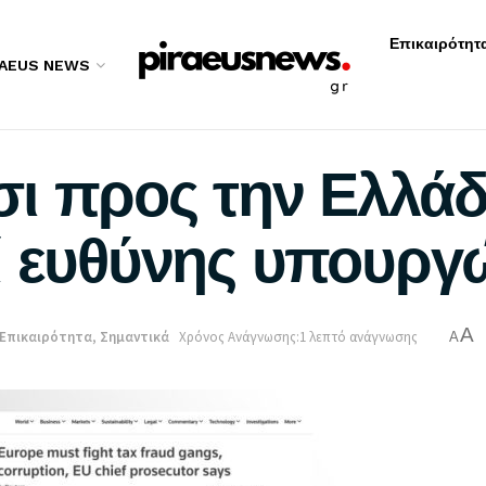
Επικαιρότητ
RAEUS NEWS
ι προς την Ελλάδ
ί ευθύνης υπουργ
A
Επικαιρότητα
,
Σημαντικά
Χρόνος Ανάγνωσης:1 λεπτό ανάγνωσης
A