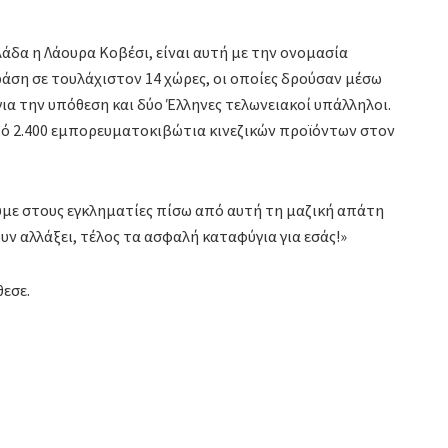
λάδα η Λάουρα Κοβέσι, είναι αυτή με την ονομασία
ση σε τουλάχιστον 14 χώρες, οι οποίες δρούσαν μέσω
ια την υπόθεση και δύο Έλληνες τελωνειακοί υπάλληλοι.
πό 2.400 εμπορευματοκιβώτια κινεζικών προϊόντων στον
υμε στους εγκληματίες πίσω από αυτή τη μαζική απάτη
ουν αλλάξει, τέλος τα ασφαλή καταφύγια για εσάς!»
εσε.