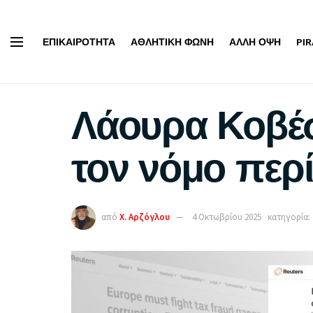
ΕΠΙΚΑΙΡΌΤΗΤΑ
ΑΘΛΗΤΙΚΉ ΦΩΝΉ
ΆΛΛΗ ΌΨΗ
PI
Λάουρα Κοβέσ
τον νόμο περ
από
Χ. Αρζόγλου
4 Οκτωβρίου 2025
κατηγορία: