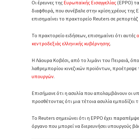
Οι έρευνες της
Ευρωπαϊκής Εισαγγελίας
(EPPO) τα 
διαφθορά, που συνέβαλε στην κρίση χρέους της Ελ
επισημαίνει το πρακτορείο Reuters σε ρεπορτάζ 
Το πρακτορείο ειδήσεων, επισημαίνει ότι αυτές
ο
κεντροδεξιάς ελληνικής κυβέρνησης
.
Η Λάουρα Κοβέσι, από το λιμάνι του Πειραιά, όπ
λαθρεμπορίου κινεζικών προϊόντων, προέτρεψε 
υπουργών
.
Επισήμανε ότι η ασυλία που απολαμβάνουν οι υπο
προσθέτοντας ότι μια τέτοια ασυλία εμποδίζει τι
Το Reuters σημειώνει ότι η EPPO έχει παραπέμψε
όργανο που μπορεί να διερευνήσει υπουργούς βά