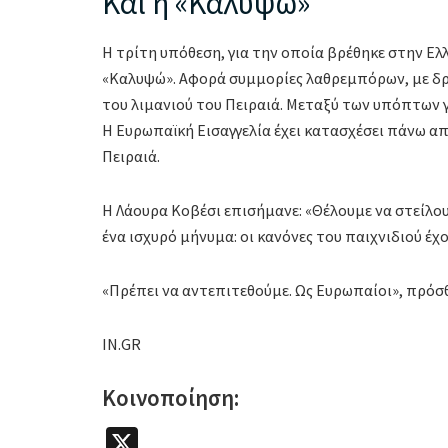
Και η «Καλυψώ»
Η τρίτη υπόθεση, για την οποία βρέθηκε στην Ελ
«Καλυψώ». Αφορά συμμορίες λαθρεμπόρων, με δρά
του λιμανιού του Πειραιά. Μεταξύ των υπόπτων γ
Η Ευρωπαϊκή Εισαγγελία έχει κατασχέσει πάνω α
Πειραιά.
Η Λάουρα Κοβέσι επισήμανε: «Θέλουμε να στείλο
ένα ισχυρό μήνυμα: οι κανόνες του παιχνιδιού έχ
«Πρέπει να αντεπιτεθούμε. Ως Ευρωπαίοι», πρόσθ
IN.GR
Κοινοποίηση:
X