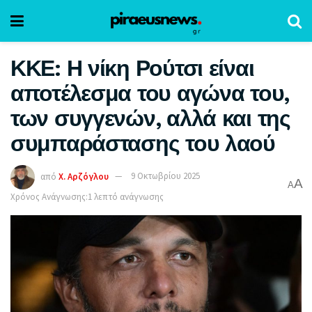
ΚΚΕ: Η νίκη Ρούτσι είναι
αποτέλεσμα του αγώνα του,
των συγγενών, αλλά και της
συμπαράστασης του λαού
από
Χ. Αρζόγλου
9 Οκτωβρίου 2025
A
A
Χρόνος Ανάγνωσης:1 λεπτό ανάγνωσης