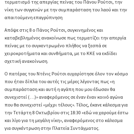
τερματισμό της απεργίας πείνας του Πάνου Ρούτσι, την
νίκη των συγγενών με την συμπαράσταση του λαού και την
απαιτούμενη επαγρύπνηση
Απόψε στις 8 ο Πάνος Ρούτσι, συγκινημένος και
καταβεβλημένος ανακοίνωσε πως τερματίζει την απεργία
πείνας με το συγκεντρωμένο πλήθος να ξεσπά σε
χειροκροτήματα και συνθήματα, με το ΚΚΕ να εκδίδει
σχετική ανακοίνωση.
Ο πατέρας του Ντένις Ρούτσι ευχαρίστησε όλον τον κόσμο
που ήταν δίπλα του αυτές τις μέρες λέγοντας πως «η
συμπαράσταση και αυτή η αγάπη που μου έδωσαν θα
συνεχιστεί (…)» αναφερόμενος σε έναν έναν κοινό αγώνα
που θα συνεχιστεί «μέχρι τέλους». Τέλος, έκανε κάλεσμα για
την Τετάρτη 8 Οκτωβρίου στις 18:30 «εδώ να χαρούμε έστω
και λίγο για τη μεγάλη νίκη», αναφερόμενος στο κάλεσμα
για συγκέντρωση στην Πλατεία Συντάγματος.