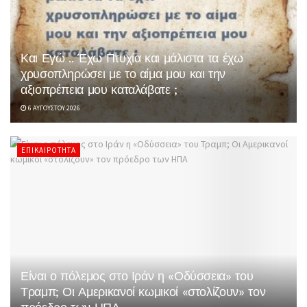
Και Εγώ .. Έχω Πτυχία και μάλιστα τα έχω
χρυσοπληρώσει με το αίμα μου και την
αξιοπρέπεια μου καταλάβατε ;
6 ΑΥΓΟΎΣΤΟΥ 2026
ΕΠΙΚΑΙΡΌΤΗΤΑ
Είναι ο πόλεμος στο Ιράν η «Οδύσσεια» του
Τραμπ; Οι Αμερικανοί κωμικοί «στολίζουν» τον