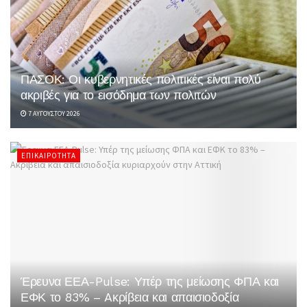
ΠΑΣΟΚ: Οι κυβερνητικές πολιτικές είναι πολύ
ακριβές για το εισόδημα των πολιτών
7 ΑΥΓΟΎΣΤΟΥ 2026
ΕΠΙΚΑΙΡΌΤΗΤΑ
Έρευνα ΕΕΑ-Pulse: Υπέρ της μείωσης ΦΠΑ και
ΕΦΚ το 83% – Aκρίβεια και απαισιοδοξία