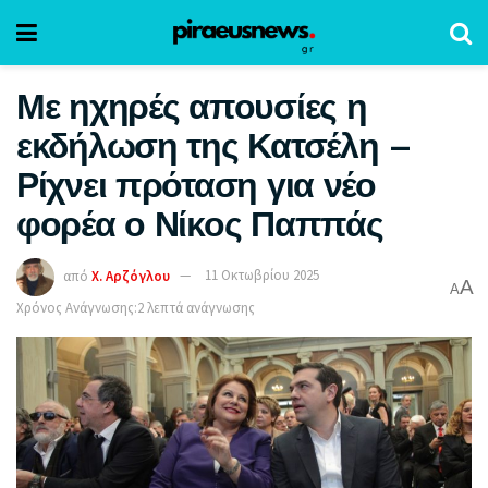
Με ηχηρές απουσίες η
εκδήλωση της Κατσέλη –
Ρίχνει πρόταση για νέο
φορέα ο Νίκος Παππάς
από
Χ. Αρζόγλου
11 Οκτωβρίου 2025
A
A
Χρόνος Ανάγνωσης:2 λεπτά ανάγνωσης