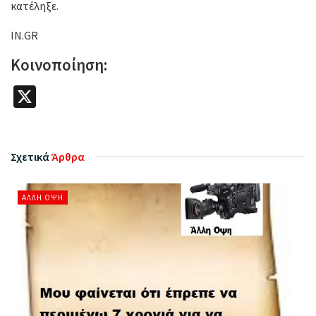
κατέληξε.
IN.GR
Κοινοποίηση:
X
Σχετικά
Άρθρα
ΆΛΛΗ ΌΨΗ