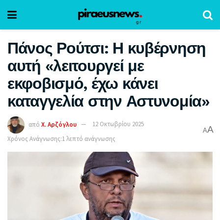
Πάνος Ρούτσι: Η κυβέρνηση
αυτή «λειτουργεί με
εκφοβισμό, έχω κάνει
καταγγελία στην Αστυνομία»
από
Χ. Αρζόγλου
12 Οκτωβρίου 2025
A
A
Χρόνος Ανάγνωσης:1 λεπτό ανάγνωσης