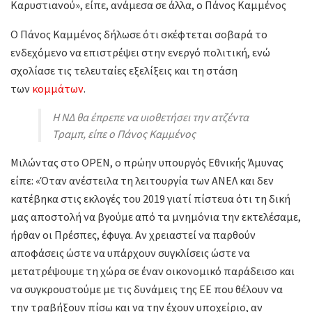
Καρυστιανού», είπε, ανάμεσα σε άλλα, ο Πάνος Καμμένος
Ο Πάνος Καμμένος δήλωσε ότι σκέφτεται σοβαρά το
ενδεχόμενο να επιστρέψει στην ενεργό πολιτική, ενώ
σχολίασε τις τελευταίες εξελίξεις και τη στάση
των
κομμάτων
.
Η ΝΔ θα έπρεπε να υιοθετήσει την ατζέντα
Τραμπ, είπε ο Πάνος Καμμένος
Μιλώντας στο OPEN, ο πρώην υπουργός Εθνικής Άμυνας
είπε: «Όταν ανέστειλα τη λειτουργία των ΑΝΕΛ και δεν
κατέβηκα στις εκλογές του 2019 γιατί πίστευα ότι τη δική
μας αποστολή να βγούμε από τα μνημόνια την εκτελέσαμε,
ήρθαν οι Πρέσπες, έφυγα. Αν χρειαστεί να παρθούν
αποφάσεις ώστε να υπάρχουν συγκλίσεις ώστε να
μετατρέψουμε τη χώρα σε έναν οικονομικό παράδεισο και
να συγκρουστούμε με τις δυνάμεις της ΕΕ που θέλουν να
την τραβήξουν πίσω και να την έχουν υποχείριο, αν