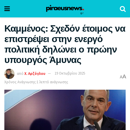
Καμμένος: Σχεδόν έτοιμος να
επιστρέψει στην ενεργό
πολιτική δηλώνει ο πρώην
υπουργός Άμυνας
από
Χ. Αρζόγλου
19 Οκτωβρίου 2025
A
A
Χρόνος Ανάγνωσης:1 λεπτό ανάγνωσης