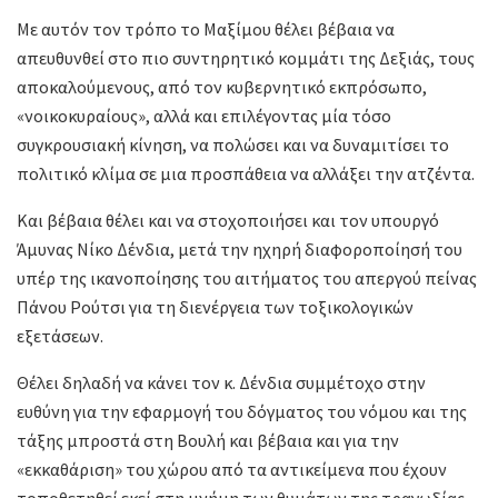
Με αυτόν τον τρόπο το Μαξίμου θέλει βέβαια να
απευθυνθεί στο πιο συντηρητικό κομμάτι της Δεξιάς, τους
αποκαλούμενους, από τον κυβερνητικό εκπρόσωπο,
«νοικοκυραίους», αλλά και επιλέγοντας μία τόσο
συγκρουσιακή κίνηση, να πολώσει και να δυναμιτίσει το
πολιτικό κλίμα σε μια προσπάθεια να αλλάξει την ατζέντα.
Και βέβαια θέλει και να στοχοποιήσει και τον υπουργό
Άμυνας Νίκο Δένδια, μετά την ηχηρή διαφοροποίησή του
υπέρ της ικανοποίησης του αιτήματος του απεργού πείνας
Πάνου Ρούτσι για τη διενέργεια των τοξικολογικών
εξετάσεων.
Θέλει δηλαδή να κάνει τον κ. Δένδια συμμέτοχο στην
ευθύνη για την εφαρμογή του δόγματος του νόμου και της
τάξης μπροστά στη Βουλή και βέβαια και για την
«εκκαθάριση» του χώρου από τα αντικείμενα που έχουν
τοποθετηθεί εκεί στη μνήμη των θυμάτων της τραγωδίας