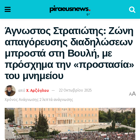
Άγνωστος Στρατιώτης: Ζώνη
απαγόρευσης διαδηλώσεων
μπροστά στη Βουλή, με
πρόσχημα την «προστασία»
του μνημείου
από
Χ. Αρζόγλου
22 Οκτωβρίου 2025
A
A
Χρόνος Ανάγνωσης:2 λεπτά ανάγνωσης