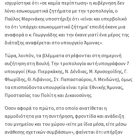
ισχυρίστηκε ότι «σε καμία περίπτωση» η κυβέρνηση δεν
λύνει εσωκομματικά ζητήματα με την τροπολογία, ο
Παύλος Μαρινάκης υποστήριξε ότι «είναι και υπερβολικό
το ότι ‘υπάρχει εσωκομματικό ζήτημα’ επειδή έκανε μια
αναφορά ο κ. Γεωργιάδης και την έκανε γιατί ένα μέρος της
διάταξης αναφέρεται στο υπουργείο Άμυνας».
Τώρα, λοιπόν, τα βλέμματα στρέφονται στη σημερινή
συζήτηση στη Βουλή. Την τροπολογία αυτή υπογράφουν 7
υπουργοί (Κυρ. Πιερρκάκης, Ν. Δένδιας, Μ. Χρυσοχοΐδης, Γ.
Φλωρίδης, Θ. Λιβάνιος, Στ. Παπασταύρου, Λ. Μενδώνη), όμως
τα επισπεύδοντα υπουργεία είναι τρία: Εθνικής Άμυνας,
Προστασίας του Πολίτη και Δικαιοσύνης.
Όσον αφορά το πρώτο, στο οποίο ανατίθεται η
αρμοδιότητα για τη συντήρηση, φροντίδα και ανάδειξη
του μνημείου και του χώρου «είτε με ίδια μέσα, είτε μέσω
ανάθεσης σχετικών συμβάσεων», φαίνεται ότι υπήρξαν