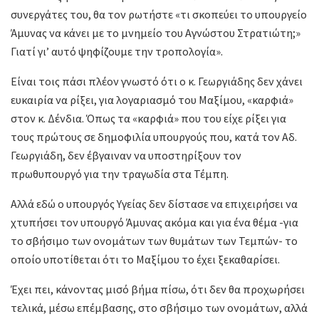
συνεργάτες του, θα τον ρωτήστε «τι σκοπεύει το υπουργείο
Άμυνας να κάνει με το μνημείο του Αγνώστου Στρατιώτη;»
Γιατί γι’ αυτό ψηφίζουμε την τροπολογία».
Είναι τοις πάσι πλέον γνωστό ότι ο κ. Γεωργιάδης δεν χάνει
ευκαιρία να ρίξει, για λογαριασμό του Μαξίμου, «καρφιά»
στον κ. Δένδια. Όπως τα «καρφιά» που του είχε ρίξει για
τους πρώτους σε δημοφιλία υπουργούς που, κατά τον Αδ.
Γεωργιάδη, δεν έβγαιναν να υποστηρίξουν τον
πρωθυπουργό για την τραγωδία στα Τέμπη.
Αλλά εδώ ο υπουργός Υγείας δεν δίστασε να επιχειρήσει να
χτυπήσει τον υπουργό Άμυνας ακόμα και για ένα θέμα -για
το σβήσιμο των ονομάτων των θυμάτων των Τεμπών- το
οποίο υποτίθεται ότι το Μαξίμου το έχει ξεκαθαρίσει.
Έχει πει, κάνοντας μισό βήμα πίσω, ότι δεν θα προχωρήσει
τελικά, μέσω επέμβασης, στο σβήσιμο των ονομάτων, αλλά