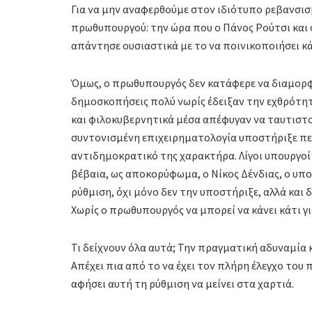
Για να μην αναφερθούμε στον ιδιότυπο ρεβανσ
πρωθυπουργού: την ώρα που ο Πάνος Ρούτσι και 
απάντησε ουσιαστικά με το να ποινικοποιήσει κ
Όμως, ο πρωθυπουργός δεν κατάφερε να διαμορφ
δημοσκοπήσεις πολύ νωρίς έδειξαν την εχθρότητ
και φιλοκυβερνητικά μέσα απέφυγαν να ταυτιστο
συντονισμένη επιχειρηματολογία υποστήριξε πε
αντιδημοκρατικό της χαρακτήρα. Λίγοι υπουργοί
βέβαια, ως αποκορύφωμα, ο Νίκος Δένδιας, ο υπο
ρύθμιση, όχι μόνο δεν την υποστήριξε, αλλά και
Χωρίς ο πρωθυπουργός να μπορεί να κάνει κάτι γ
Τι δείχνουν όλα αυτά; Την πραγματική αδυναμία
Απέχει πια από το να έχει τον πλήρη έλεγχο του π
αφήσει αυτή τη ρύθμιση να μείνει στα χαρτιά.