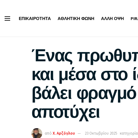
ΕΠΙΚΑΙΡΌΤΗΤΑ
ΑΘΛΗΤΙΚΉ ΦΩΝΉ
ΆΛΛΗ ΌΨΗ
PI
Ένας πρωθυπ
και μέσα στο 
βάλει φραγμό 
αποτύχει
από
Χ. Αρζόγλου
23 Οκτωβρίου 2025
κατηγορία