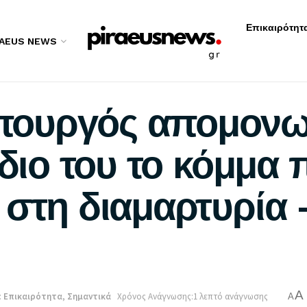
Επικαιρότητ
RAEUS NEWS
ουργός απομονω
ίδιο του το κόμμα
στη διαμαρτυρία –
A
:
Επικαιρότητα
,
Σημαντικά
Χρόνος Ανάγνωσης:1 λεπτό ανάγνωσης
A