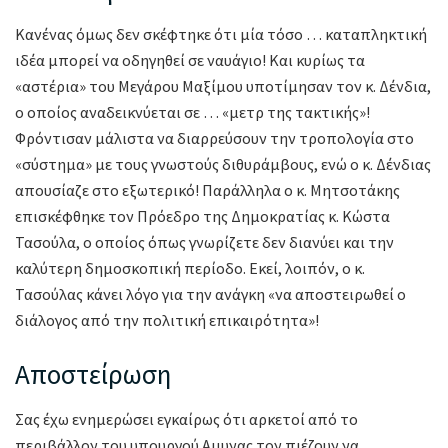
Κανένας όμως δεν σκέφτηκε ότι μία τόσο … καταπληκτική
ιδέα μπορεί να οδηγηθεί σε ναυάγιο! Και κυρίως τα
«αστέρια» του Μεγάρου Μαξίμου υποτίμησαν τον κ. Δένδια,
ο οποίος αναδεικνύεται σε … «μετρ της τακτικής»!
Φρόντισαν μάλιστα να διαρρεύσουν την τροπολογία στο
«σύστημα» με τους γνωστούς διθυράμβους, ενώ ο κ. Δένδιας
απουσίαζε στο εξωτερικό! Παράλληλα ο κ. Μητσοτάκης
επισκέφθηκε τον Πρόεδρο της Δημοκρατίας κ. Κώστα
Τασούλα, ο οποίος όπως γνωρίζετε δεν διανύει και την
καλύτερη δημοσκοπική περίοδο. Εκεί, λοιπόν, ο κ.
Τασούλας κάνει λόγο για την ανάγκη «να αποστειρωθεί ο
διάλογος από την πολιτική επικαιρότητα»!
Αποστείρωση
Σας έχω ενημερώσει εγκαίρως ότι αρκετοί από το
περιβάλλον του υπουργού Αμυνας τον πιέζουν να