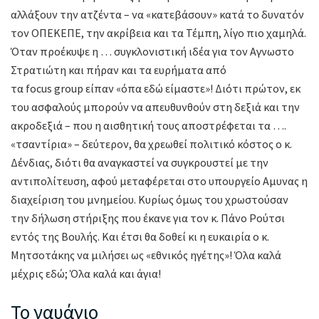
αλλάξουν την ατζέντα – να «κατεβάσουν» κατά το δυνατόν
τον ΟΠΕΚΕΠΕ, την ακρίβεια και τα Τέμπη, λίγο πιο χαμηλά.
Όταν προέκυψε η … συγκλονιστική ιδέα για τον Αγνωστο
Στρατιώτη και πήραν και τα ευρήματα από
τα focus group είπαν «όπα εδώ είμαστε»! Διότι πρώτον, εκ
του ασφαλούς μπορούν να απευθυνθούν στη δεξιά και την
ακροδεξιά – που η αισθητική τους αποστρέφεται τα ….
«τσαντίρια» – δεύτερον, θα χρεωθεί πολιτικό κόστος ο κ.
Δένδιας, διότι θα αναγκαστεί να συγκρουστεί με την
αντιπολίτευση, αφού μεταφέρεται στο υπουργείο Αμυνας η
διαχείριση του μνημείου. Κυρίως όμως του χρωστούσαν
την δήλωση στήριξης που έκανε για τον κ. Πάνο Ρούτσι
εντός της Βουλής. Και έτσι θα δοθεί κι η ευκαιρία ο κ.
Μητσοτάκης να μιλήσει ως «εθνικός ηγέτης»! Όλα καλά
μέχρις εδώ; Όλα καλά και άγια!
Το ναυάγιο