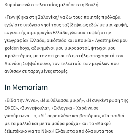
Κυριάκο ενώ ο τελευταίος μιλούσε στη Βουλή.
«Γεννήθηκα στη Σαλονίκη/ να δω τους ποιητές πρόλαβα
εγώ/ στο υπόγειο νησί τους ταξίδεψα ως εδώ/ με μια κρυφή,
εκ γενετής αιμορραγία/Ελλάδα, γλώσσα τυφλή στην
γεωγραφία/ Ελλάδα, οικόπεδο και αποικία». Αγαπημένα μου
golden boys, αδικημένοι μου μικροαστοί, φτωχοί μου
προλετάριοι, με τον στίχο αυτό η στήλη αποχαιρετά τον
Διονύση Σαββόπουλο, τον τελευταίο των μεγάλων που
άνθισαν σε ταραγμένες εποχές.
In Memoriam
«Είδα την Αννα», «Μια θάλασσα μικρή», «Η συγκέντρωση της
ΕΦΕΕ», «Συννεφούλα», «Εκλογικά – Χαρά να σε
γιαούρτωνα…», «Μ΄ αεροπλάνα και βαπόρια», «Τα παιδιά
με τα μαλλιά και με τα μαύρα ρούχα» και το «Μακρύ
ζεϊμπέκικο για το Νίκο»! Ελάχιστα από όλα αυτά που