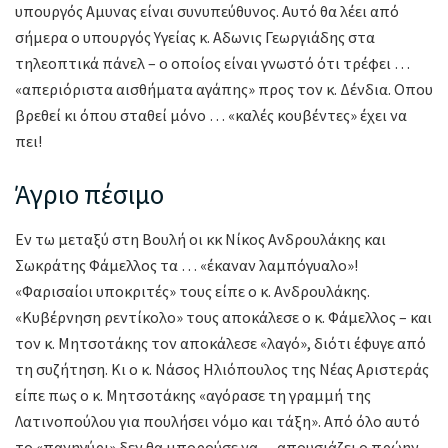
υπουργός Αμυνας είναι συνυπεύθυνος. Αυτό θα λέει από
σήμερα ο υπουργός Υγείας κ. Αδωνις Γεωργιάδης στα
τηλεοπτικά πάνελ – ο οποίος είναι γνωστό ότι τρέφει …
«απεριόριστα αισθήματα αγάπης» προς τον κ. Δένδια. Οπου
βρεθεί κι όπου σταθεί μόνο … «καλές κουβέντες» έχει να
πει!
Άγριο πέσιμο
Εν τω μεταξύ στη Βουλή οι κκ Νίκος Ανδρουλάκης και
Σωκράτης Φάμελλος τα … «έκαναν λαμπόγυαλο»!
«Φαρισαίοι υποκριτές» τους είπε ο κ. Ανδρουλάκης.
«Κυβέρνηση ρεντίκολο» τους αποκάλεσε ο κ. Φάμελλος – και
τον κ. Μητσοτάκης τον αποκάλεσε «λαγό», διότι έφυγε από
τη συζήτηση. Κι ο κ. Νάσος Ηλιόπουλος της Νέας Αριστεράς
είπε πως ο κ. Μητσοτάκης «αγόρασε τη γραμμή της
Λατινοπούλου για πουλήσει νόμο και τάξη». Από όλο αυτό
το «πανηγύρι» δεν θα μπορούσε να …απουσιάζει ο πρώην