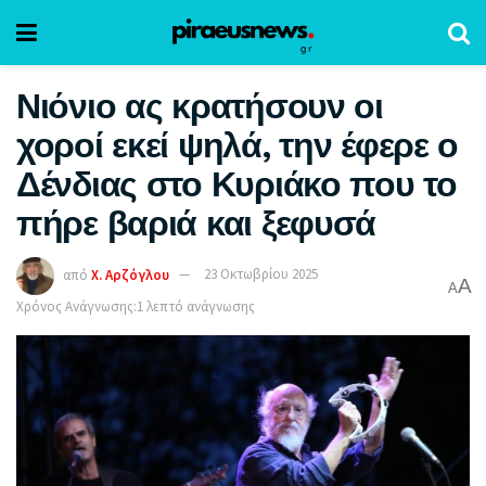
Νιόνιο ας κρατήσουν οι
χοροί εκεί ψηλά, την έφερε ο
Δένδιας στο Κυριάκο που το
πήρε βαριά και ξεφυσά
από
Χ. Αρζόγλου
23 Οκτωβρίου 2025
A
A
Χρόνος Ανάγνωσης:1 λεπτό ανάγνωσης