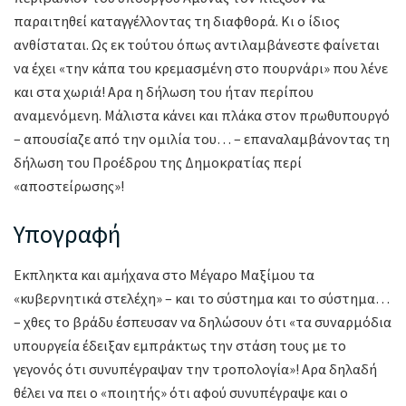
παραιτηθεί καταγγέλλοντας τη διαφθορά. Κι ο ίδιος
ανθίσταται. Ως εκ τούτου όπως αντιλαμβάνεστε φαίνεται
να έχει «την κάπα του κρεμασμένη στο πουρνάρι» που λένε
και στα χωριά! Αρα η δήλωση του ήταν περίπου
αναμενόμενη. Μάλιστα κάνει και πλάκα στον πρωθυπουργό
– απουσίαζε από την ομιλία του… – επαναλαμβάνοντας τη
δήλωση του Προέδρου της Δημοκρατίας περί
«αποστείρωσης»!
Υπογραφή
Εκπληκτα και αμήχανα στο Μέγαρο Μαξίμου τα
«κυβερνητικά στελέχη» – και το σύστημα και το σύστημα…
– χθες το βράδυ έσπευσαν να δηλώσουν ότι «τα συναρμόδια
υπουργεία έδειξαν εμπράκτως την στάση τους με το
γεγονός ότι συνυπέγραψαν την τροπολογία»! Αρα δηλαδή
θέλει να πει ο «ποιητής» ότι αφού συνυπέγραψε και ο