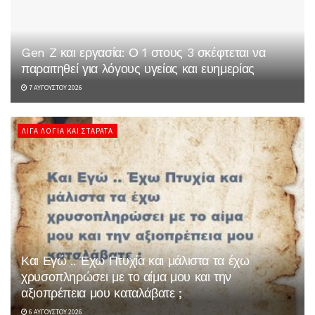
Gen Z και εργασία: Ο 1 στους 3 σκέφτεται να
παραιτηθεί για λόγους υγείας και ευημερίας
7 ΑΥΓΟΎΣΤΟΥ 2026
ΛΊΓΑ ΛΌΓΙΑ ΚΑΙ ΣΤΑΡΆΤΑ
Και Εγώ .. Έχω Πτυχία και μάλιστα τα έχω
χρυσοπληρώσει με το αίμα μου και την
αξιοπρέπεια μου καταλάβατε ;
6 ΑΥΓΟΎΣΤΟΥ 2026