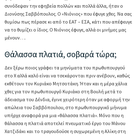
συνόδεψαν την εφηβεία πολλών και πολλά άλλα, ήταν ο
Διονύσης Σαββόπουλος. Ο «Νιόνιος» που έφυγε χθες. Να σας
θυμίσω πως πέρασε κι από το ΕΑΤ – ΕΣΑ, κάτι που απέφευγε
να το θυμίζει ο ίδιος. Ο Νιόνιος έφυγε, αλλά οι μνήμες μας
μένουν….
Θάλασσα πλατιά, σοβαρά τώρα;
Δεν ξέρω ποιος γράφει τα μηνύματα του πρωθυπουργού
στο X αλλά καλό είναι να τσεκάρονται πριν ανέβουν, καθώς
εκθέτουν τον Κυριάκο Μητσοτάκη. Ήταν και η μέρα χάλια
χθες για τον πρωθυπουργό Κυριάκο στη Βουλή μετά το
άδειασμα του Δένδια, έγινε χειρότερη όταν με αφορμή την
απώλεια του Σαββόπουλου, στο πρωθυπουργικό μήνυμα
υπήρχε αναφορά για μια «θάλασσα πλατιά». Μόνο που η
θάλασσα η πλατιά αποτελεί πνευματικό έργο του Μάνου
Χατζιδάκι και το τραγουδούσε η συχωρεμένη η Αλίκη στη