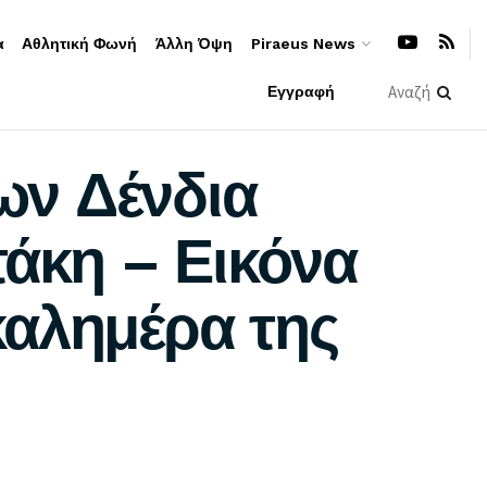
α
Αθλητική Φωνή
Άλλη Όψη
Piraeus News
Εγγραφή
ων Δένδια
τάκη – Εικόνα
καλημέρα της