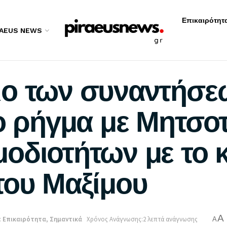
Επικαιρότητ
RAEUS NEWS
ο των συναντήσε
το ρήγμα με Μητσο
οδιοτήτων με το 
του Μαξίμου
A
:
Επικαιρότητα
,
Σημαντικά
Χρόνος Ανάγνωσης:2 λεπτά ανάγνωσης
A