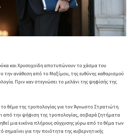
Δούκα και Χρυσοχοϊδη αποτυπώνουν το χάσμα του
ο την ανάθεση από το Μαξίμου, της ευθύνης καθαρισμού
ογία. Πριν καν στεγνώσει το μελάνι της ψηφίσής της
υ το θέμα της τροπολογίας για τον Άγνωστο Στρατιώτη.
άνι από την ψήφιση της τροπολογίας, σοβαρά ζητήματα
ηθεί μια εικόνα πλήρους σύγχυσης γύρω από το θέμα των
τό σημαίνει για την ποιότητα της κυβερνητικής