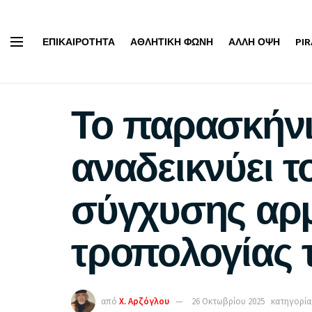
ΕΠΙΚΑΙΡΌΤΗΤΑ
ΑΘΛΗΤΙΚΉ ΦΩΝΉ
ΆΛΛΗ ΌΨΗ
PI
Το παρασκήνι
αναδεικνύει 
σύγχυσης αρμ
τροπολογίας 
από
Χ. Αρζόγλου
26 Οκτωβρίου 2025
κατηγορία