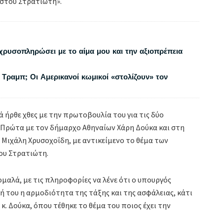
ωστου Στρατιώτη».
χρυσοπληρώσει με το αίμα μου και την αξιοπρέπεια
 Τραμπ; Οι Αμερικανοί κωμικοί «στολίζουν» τον
 ήρθε χθες με την πρωτοβουλία του για τις δύο
. Πρώτα με τον δήμαρχο Αθηναίων Χάρη Δούκα και στη
 Μιχάλη Χρυσοχοΐδη, με αντικείμενο το θέμα των
ου Στρατιώτη.
ομαλά, με τις πληροφορίες να λένε ότι ο υπουργός
ή του η αρμοδιότητα της τάξης και της ασφάλειας, κάτι
κ. Δούκα, όπου τέθηκε το θέμα του ποιος έχει την