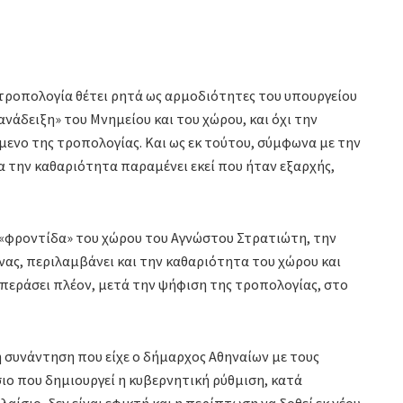
 τροπολογία θέτει ρητά ως αρμοδιότητες του υπουργείου
νάδειξη» του Μνημείου και του χώρου, και όχι την
ίμενο της τροπολογίας. Και ως εκ τούτου, σύμφωνα με την
α την καθαριότητα παραμένει εκεί που ήταν εξαρχής,
η «φροντίδα» του χώρου του Αγνώστου Στρατιώτη, την
νας, περιλαμβάνει και την καθαριότητα του χώρου και
περάσει πλέον, μετά την ψήφιση της τροπολογίας, στο
τη συνάντηση που είχε ο δήμαρχος Αθηναίων με τους
ιο που δημιουργεί η κυβερνητική ρύθμιση, κατά
αίσιο, δεν είναι εφικτή και η περίπτωση να δοθεί εκ νέου