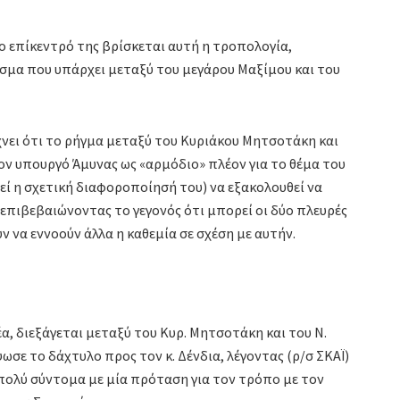
το επίκεντρό της βρίσκεται αυτή η τροπολογία,
άσμα που υπάρχει μεταξύ του μεγάρου Μαξίμου και του
χνει ότι το ρήγμα μεταξύ του Κυριάκου Μητσοτάκη και
τον υπουργό Άμυνας ως «αρμόδιο» πλέον για το θέμα του
ί η σχετική διαφοροποίησή του) να εξακολουθεί να
 επιβεβαιώνοντας το γεγονός ότι μπορεί οι δύο πλευρές
 να εννοούν άλλα η καθεμία σε σχέση με αυτήν.
α, διεξάγεται μεταξύ του Κυρ. Μητσοτάκη και του Ν.
ωσε το δάχτυλο προς τον κ. Δένδια, λέγοντας (ρ/σ ΣΚΑΪ)
 πολύ σύντομα με μία πρόταση για τον τρόπο με τον