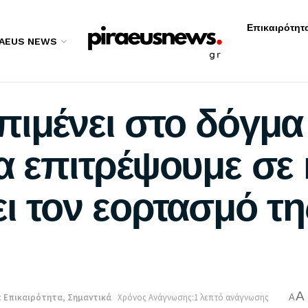
Επικαιρότητ
RAEUS NEWS
πιμένει στο δόγμα
α επιτρέψουμε σε
ι τον εορτασμό τ
A
:
Επικαιρότητα
,
Σημαντικά
Χρόνος Ανάγνωσης:1 λεπτό ανάγνωσης
A