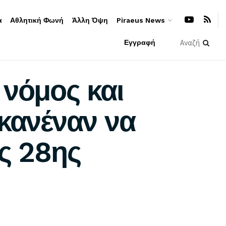
α
Αθλητική Φωνή
Άλλη Όψη
Piraeus News
Εγγραφή
 νόμος και
 κανέναν να
ης 28ης