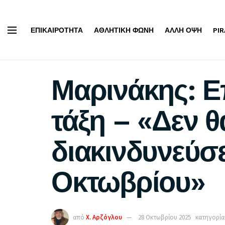
ΕΠΙΚΑΙΡΌΤΗΤΑ
ΑΘΛΗΤΙΚΉ ΦΩΝΉ
ΆΛΛΗ ΌΨΗ
PI
Μαρινάκης: Ε
τάξη – «Δεν θ
διακινδυνεύσε
Οκτωβρίου»
από
Χ. Αρζόγλου
28 Οκτωβρίου 2025
κατηγορία