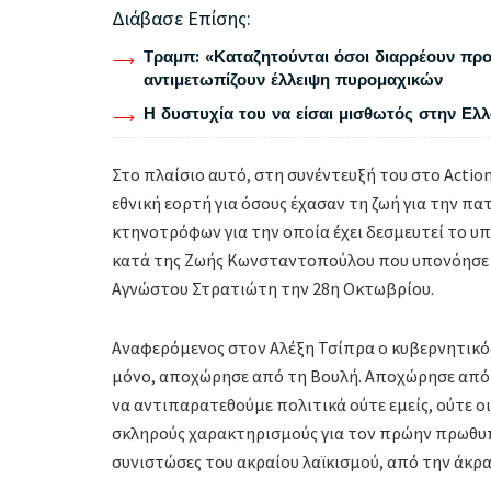
Διάβασε Επίσης:
Τραμπ: «Καταζητούνται όσοι διαρρέουν προ
αντιμετωπίζουν έλλειψη πυρομαχικών
Η δυστυχία του να είσαι μισθωτός στην Ελ
Στο πλαίσιο αυτό, στη συνέντευξή του στο Action
εθνική εορτή για όσους έχασαν τη ζωή για την π
κτηνοτρόφων για την οποία έχει δεσμευτεί το υ
κατά της Ζωής Κωνσταντοπούλου που υπονόησε ό
Αγνώστου Στρατιώτη την 28η Οκτωβρίου.
Αναφερόμενος στον Αλέξη Τσίπρα ο κυβερνητικό
μόνο, αποχώρησε από τη Βουλή. Αποχώρησε από 
να αντιπαρατεθούμε πολιτικά ούτε εμείς, ούτε ο
σκληρούς χαρακτηρισμούς για τον πρώην πρωθυπο
συνιστώσες του ακραίου λαϊκισμού, από την άκρα