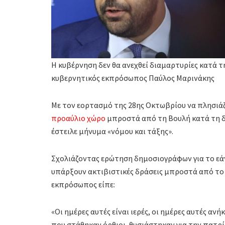
Η κυβέρνηση δεν θα ανεχθεί διαμαρτυρίες κατά 
κυβερνητικός εκπρόσωπος Παύλος Μαρινάκης
Με τον εορτασμό της 28ης Οκτωβρίου να πλησιάζε
προαύλιο χώρο
μπροστά από τη Βουλή κατά τη δ
έστειλε μήνυμα «νόμου και τάξης».
Σχολιάζοντας ερώτηση δημοσιογράφων για το ε
υπάρξουν ακτιβιστικές δράσεις μπροστά από το
εκπρόσωπος είπε:
«Οι ημέρες αυτές είναι ιερές, οι ημέρες αυτές ανή
που στάθηκαν όρθιοι, θυσιάστηκαν για την πατρίδ