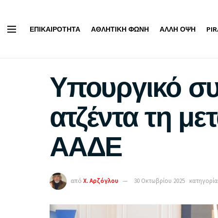
ΕΠΙΚΑΙΡΌΤΗΤΑ
ΑΘΛΗΤΙΚΉ ΦΩΝΉ
ΆΛΛΗ ΌΨΗ
PI
Υπουργικό συ
ατζέντα τη μ
ΑΑΔΕ
από
Χ. Αρζόγλου
30 Οκτωβρίου 2025
κατηγορία