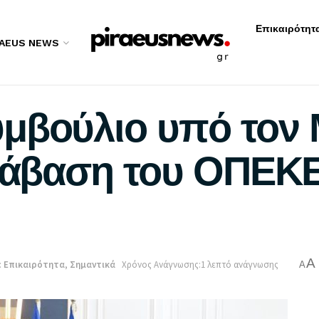
Επικαιρότητ
RAEUS NEWS
μβούλιο υπό τον 
ετάβαση του ΟΠΕΚ
A
:
Επικαιρότητα
,
Σημαντικά
Χρόνος Ανάγνωσης:1 λεπτό ανάγνωσης
A