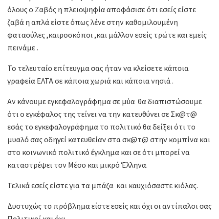
όλους ο Ζαβός η πλειοψηφία αποφάσισε ότι εσείς είστε
ζαβά η απλά είστε όπως λένε στην καθομιλουμένη
φαταούλες ,καιροσκόποι ,και μάλλον εσείς τρώτε και εμείς
πεινάμε .
Το τελευταίο επίτευγμα σας ήταν να κλείσετε κάποια
γραφεία ΕΛΤΑ σε κάποια χωριά και κάποια νησιά .
Αν κάνουμε εγκεφαλογράφημα σε μύα θα διαπιστώσουμε
ότι ο εγκέφαλος της τείνει να την κατευθύνει σε Σκ@τ@
εσάς το εγκεφαλογράφημα το πολιτικό θα δείξει ότι το
μυαλό σας οδηγεί κατευθείαν στα σκ@τ@ στην κομπίνα και
στο κοινωνικό πολιτικό έγκλημα και σε ότι μπορεί να
καταστρέψει τον Μέσο και μικρό Έλληνα.
Τελικά εσείς είστε για τα μπάζα και καυχιόσαστε κιόλας.
Δυστυχώς το πρόβλημα είστε εσείς και όχι οι αντίπαλοι σας
Πολιτικοί και όχι.