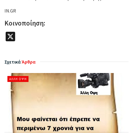
IN.GR
Κοινοποίηση:
X
Σχετικά
Άρθρα
ΆΛΛΗ ΌΨΗ