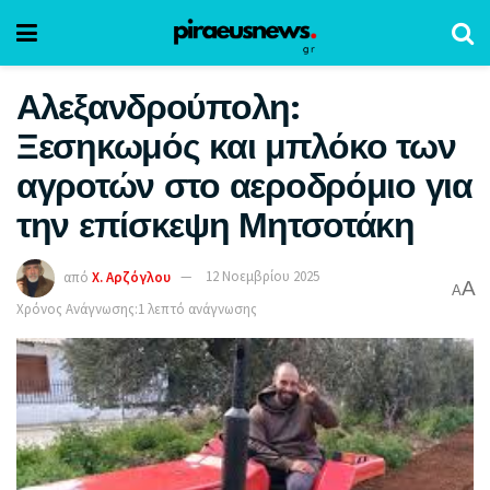
Αλεξανδρούπολη:
Ξεσηκωμός και μπλόκο των
αγροτών στο αεροδρόμιο για
την επίσκεψη Μητσοτάκη
από
Χ. Αρζόγλου
12 Νοεμβρίου 2025
A
A
Χρόνος Ανάγνωσης:1 λεπτό ανάγνωσης