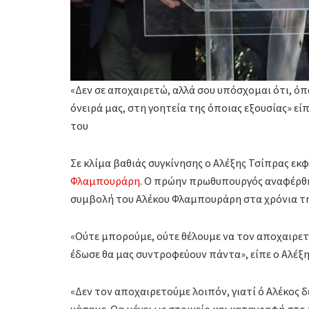
«Δεν σε αποχαιρετώ, αλλά σου υπόσχομαι ότι, όπ
όνειρά μας, στη γοητεία της όποιας εξουσίας» ε
του
Σε κλίμα βαθιάς συγκίνησης ο Αλέξης Τσίπρας εκφ
Φλαμπουράρη
. Ο πρώην πρωθυπουργός αναφέρθηκ
συμβολή του Αλέκου Φλαμπουράρη στα χρόνια τ
«Ούτε μπορούμε, ούτε θέλουμε να τον αποχαιρετ
έδωσε θα μας συντροφεύουν πάντα», είπε ο Αλέξη
«Δεν τον αποχαιρετούμε λοιπόν, γιατί ό Αλέκος δ
χάσαμε. Θα μένει ως στοιχείο και καταγραφή στο