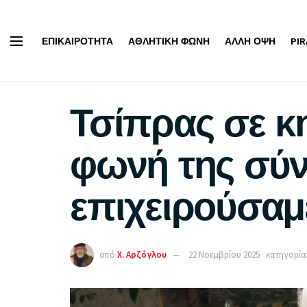
ΕΠΙΚΑΙΡΌΤΗΤΑ
ΑΘΛΗΤΙΚΉ ΦΩΝΉ
ΆΛΛΗ ΌΨΗ
PI
Τσίπρας σε κ
φωνή της σύνε
επιχειρούσαμ
από
Χ. Αρζόγλου
22 Νοεμβρίου 2025
κατηγορία