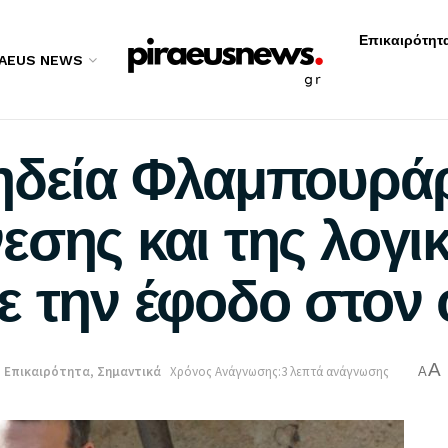
Επικαιρότητ
RAEUS NEWS
ηδεία Φλαμπουράρ
σης και της λογι
ε την έφοδο στον
A
:
Επικαιρότητα
,
Σημαντικά
Χρόνος Ανάγνωσης:3 λεπτά ανάγνωσης
A