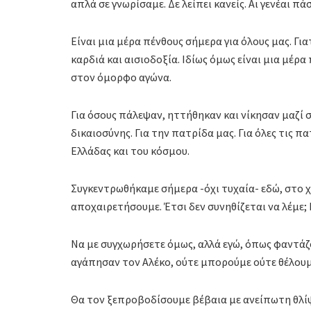
απλά σε γνωρίσαμε. Δε λείπει κανείς. Αι γενέαι πά
Είναι μια μέρα πένθους σήμερα για όλους μας. Για
καρδιά και αισιοδοξία. Ιδίως όμως είναι μια μέρα
στον όμορφο αγώνα.
Για όσους πάλεψαν, ηττήθηκαν και νίκησαν μαζί σο
δικαιοσύνης. Για την πατρίδα μας. Για όλες τις π
Ελλάδας και του κόσμου.
Συγκεντρωθήκαμε σήμερα -όχι τυχαία- εδώ, στο χώ
αποχαιρετήσουμε. Έτσι δεν συνηθίζεται να λέμε
Να με συγχωρήσετε όμως, αλλά εγώ, όπως φαντάζο
αγάπησαν τον Αλέκο, ούτε μπορούμε ούτε θέλου
Θα τον ξεπροβοδίσουμε βέβαια με ανείπωτη θλί