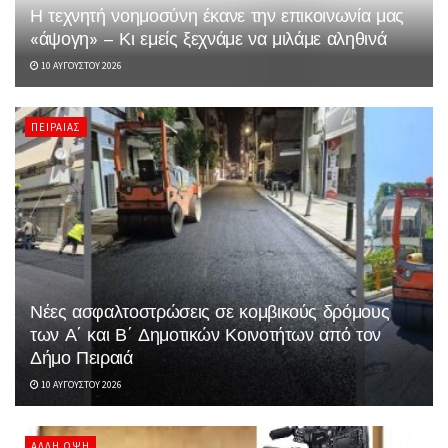
Η τεχνητή νοημοσύνη έκανε την επικοινωνία μας
«άψογη» – Κι εμείς ξεχνάμε να μιλάμε αληθινά
10 ΑΥΓΟΎΣΤΟΥ 2026
ΠΕΙΡΑΙΆΣ
Νέες ασφαλτοστρώσεις σε κομβικούς δρόμους
των Α΄ και Β΄ Δημοτικών Κοινοτήτων από τον
Δήμο Πειραιά
10 ΑΥΓΟΎΣΤΟΥ 2026
ΆΛΛΗ ΌΨΗ