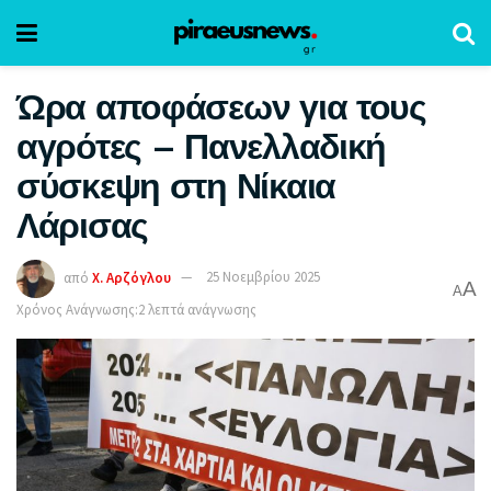
Ώρα αποφάσεων για τους
αγρότες – Πανελλαδική
σύσκεψη στη Νίκαια
Λάρισας
από
Χ. Αρζόγλου
25 Νοεμβρίου 2025
A
A
Χρόνος Ανάγνωσης:2 λεπτά ανάγνωσης