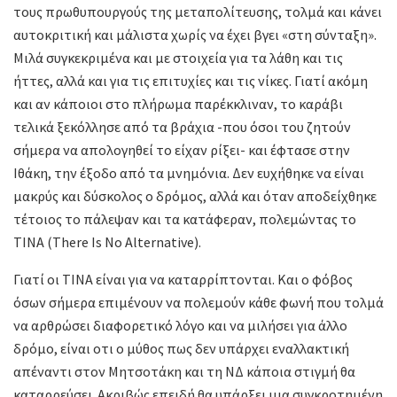
τους πρωθυπουργούς της μεταπολίτευσης, τολμά και κάνει
αυτοκριτική και μάλιστα χωρίς να έχει βγει «στη σύνταξη».
Μιλά συγκεκριμένα και με στοιχεία για τα λάθη και τις
ήττες, αλλά και για τις επιτυχίες και τις νίκες. Γιατί ακόμη
και αν κάποιοι στο πλήρωμα παρέκκλιναν, το καράβι
τελικά ξεκόλλησε από τα βράχια -που όσοι του ζητούν
σήμερα να απολογηθεί το είχαν ρίξει- και έφτασε στην
Ιθάκη, την έξοδο από τα μνημόνια. Δεν ευχήθηκε να είναι
μακρύς και δύσκολος ο δρόμος, αλλά και όταν αποδείχθηκε
τέτοιος το πάλεψαν και τα κατάφεραν, πολεμώντας το
ΤΙΝΑ (There Is No Alternative).
Γιατί οι ΤΙΝΑ είναι για να καταρρίπτονται. Και ο φόβος
όσων σήμερα επιμένουν να πολεμούν κάθε φωνή που τολμά
να αρθρώσει διαφορετικό λόγο και να μιλήσει για άλλο
δρόμο, είναι οτι ο μύθος πως δεν υπάρχει εναλλακτική
απέναντι στον Μητσοτάκη και τη ΝΔ κάποια στιγμή θα
καταρρεύσει. Ακριβώς επειδή θα υπάρξει μια συγκροτημένη