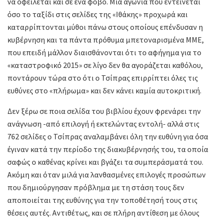
να οφείλεται και σε ένα φόβο. Μια αγωνία που εντείνεται
όσο το ταξίδι στις σελίδες της «Ιθάκης» προχωρά και
καταρρίπτονται μύθοι πάνω στους οποίους επένδυσαν η
κυβέρνηση και τα πάντα πρόθυμα μπετοναρισμένα ΜΜΕ,
που επειδή μάλλον διαισθάνονται ότι το αφήγημα για το
«καταστροφικό 2015» σε λίγο δεν θα αγοράζεται καθόλου,
ποντάρουν τώρα στο ότι ο Τσίπρας επιρρίπτει όλες τις
ευθύνες στο «πλήρωμα» και δεν κάνει καμία αυτοκριτική.
Δεν ξέρω σε ποια σελίδα του βιβλίου έχουν φρενάρει την
ανάγνωση -από επιλογή ή εκτελώντας εντολή- αλλά στις
762 σελίδες ο Τσίπρας αναλαμβάνει όλη την ευθύνη για όσα
έγιναν κατά την περίοδο της διακυβέρνησής του, τα οποία
σαφώς ο καθένας κρίνει και βγάζει τα συμπεράσματά του.
Ακόμη και όταν μιλά για λανθασμένες επιλογές προσώπων
που δημιούργησαν πρόβλημα με τη στάση τους δεν
αποποιείται της ευθύνης για την τοποθέτησή τους στις
θέσεις αυτές. Αντιθέτως, και σε πλήρη αντίθεση με όλους