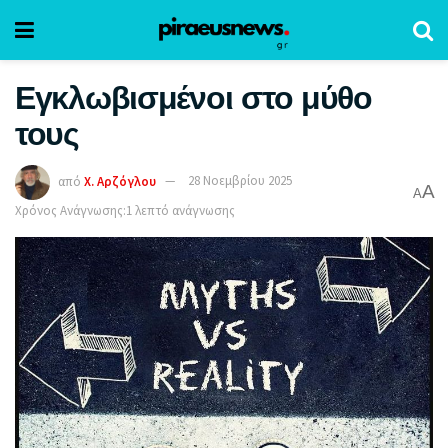
Εγκλωβισμένοι στο μύθο
τους
από
Χ. Αρζόγλου
28 Νοεμβρίου 2025
A
A
Χρόνος Ανάγνωσης:1 λεπτό ανάγνωσης