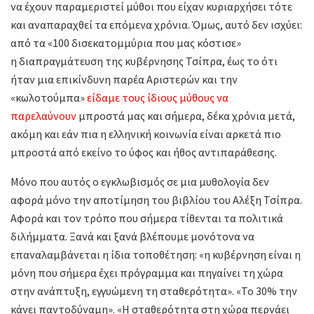
να έχουν παραμεριστεί μύθοι που είχαν κυριαρχήσει τότε
και αναπαραχθεί τα επόμενα χρόνια. Όμως, αυτό δεν ισχύει:
από τα «100 δισεκατομμύρια που μας κόστισε»
η διαπραγμάτευση της κυβέρνησης Τσίπρα, έως το ότι
ήταν μια επικίνδυνη παρέα Αριστερών και την
«κωλοτούμπα»
είδαμε τους ίδιους μύθους να
παρελαύνουν
μπροστά μας και σήμερα, δέκα χρόνια μετά,
ακόμη και εάν πια η ελληνική κοινωνία είναι αρκετά πιο
μπροστά από εκείνο το ύφος και ήθος αντιπαράθεσης.
Μόνο που αυτός ο εγκλωβισμός σε μια μυθολογία δεν
αφορά μόνο την αποτίμηση του βιβλίου του Αλέξη Τσίπρα.
Αφορά και τον τρόπο που σήμερα τίθενται τα πολιτικά
διλήμματα. Ξανά και ξανά βλέπουμε μονότονα να
επαναλαμβάνεται η ίδια τοποθέτηση: «η κυβέρνηση είναι η
μόνη που σήμερα έχει πρόγραμμα και πηγαίνει τη χώρα
στην ανάπτυξη, εγγυώμενη τη σταθερότητα». «Το 30% την
κάνει παντοδύναμη». «Η σταθερότητα στη χώρα περνάει