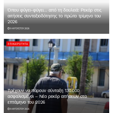
Όπου φύγει-φύγει… από τη δουλειά: Ρεκόρ στις
αιτήσεις συνταξιοδότησης το πρώτο τρίμηνο του
2026
9 ΑΥΓΟΎΣΤΟΥ 2026
ΕΠΙΚΑΙΡΌΤΗΤΑ
Τρέχουν να πάρουν σύνταξη 130.000
ασφαλισμένοι – Νέο ρεκόρ αιτήσεων στο
επτάμηνο του 2026
9 ΑΥΓΟΎΣΤΟΥ 2026