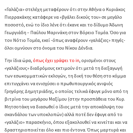
«Γαλάζια» στελέχη μεταφέρουν ότι στην Αθήνα ο Κυριάκος
Πιερρακάκης κατάφερε να «βγάλει δικούς του» σε μεγάλο
ποσοστό, ενώ το ίδιο λένε ότι έκανε και το δίδυμο Άδωνη
Γεωργιάδη – Παύλου Μαρινάκη στον Βόρειο Τομέα. Όσο για
τον Νότιο Τομέα, εκεί -όπως αναφέρουν «γαλάζιες» πηγές-
όλοι ομνύουν στο όνομα του Νίκου Δένδια.
Την ίδια ώρα,
όπως έχει γράψει το in
, ορισμένοι στους
«γαλάζιους» διαδρόμους εκτιμούν ότι μετά τη διεξαγωγή
των εσωκομματικών εκλογών, τη δική του θέση στο κόμμα
επιτυγχάνει να ενισχύσει ο πρωθυπουργικός ανιψιός
Γρηγόρης Δημητριάδης, ο οποίος τελικά έφυγε μόνο από τη
βιτρίνα του μεγάρου Μαξίμου (στην προσπάθεια του Κυρ.
Μητσοτάκη να διασωθεί ο ίδιος μετά την αποκάλυψη του
σκανδάλου των υποκλοπών) αλλά ποτέ δεν έφυγε από το
«γαλάζιο» παρασκήνιο, όπου εξακολουθεί να κινείται και να
δραστηριοποιείται όλο και πιο έντονα. Όπως μαρτυρά και