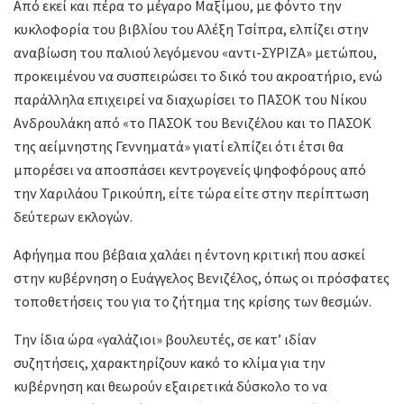
Από εκεί και πέρα το μέγαρο Μαξίμου, με φόντο την
κυκλοφορία του βιβλίου του Αλέξη Τσίπρα, ελπίζει στην
αναβίωση του παλιού λεγόμενου «αντι-ΣΥΡΙΖΑ» μετώπου,
προκειμένου να συσπειρώσει το δικό του ακροατήριο, ενώ
παράλληλα επιχειρεί να διαχωρίσει το ΠΑΣΟΚ του Νίκου
Ανδρουλάκη από «το ΠΑΣΟΚ του Βενιζέλου και το ΠΑΣΟΚ
της αείμνηστης Γεννηματά» γιατί ελπίζει ότι έτσι θα
μπορέσει να αποσπάσει κεντρογενείς ψηφοφόρους από
την Χαριλάου Τρικούπη, είτε τώρα είτε στην περίπτωση
δεύτερων εκλογών.
Αφήγημα που βέβαια χαλάει η έντονη κριτική που ασκεί
στην κυβέρνηση ο Ευάγγελος Βενιζέλος, όπως οι πρόσφατες
τοποθετήσεις του για το ζήτημα της κρίσης των θεσμών.
Την ίδια ώρα «γαλάζιοι» βουλευτές, σε κατ’ ιδίαν
συζητήσεις, χαρακτηρίζουν κακό το κλίμα για την
κυβέρνηση και θεωρούν εξαιρετικά δύσκολο το να