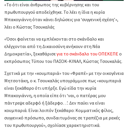
«Το ότι είναι άνθρωπος της κυβέρνησης και του
πρωθυπουργού αποδείχθηκε. Το λέει η ίδια η κυρία
Μπακογιάννη όταν κάνει δηλώσεις για ‘συγγενική σχέση’»,
λέει ο Κώστας Τσουκαλάς
«Όσοι φαίνεται να εμπλέκονται στο σκάνδαλο και
ελέγχονται από τη Δικαιοσύνη ανήκουν στη Νέα
Δημοκρατία», ξεκαθάρισε
για το σκάνδαλο του ΟΠΕΚΕΠΕ
ο
εκπρόσωπος Τύπου του ΠΑΣΟΚ-ΚΙΝΑΛ, Κώστας Τσουκαλάς.
Σχετικά με την «κουμπαριά» του «Φραπέ» με την οικογένεια
Μητσοτάκη, ο κ. Τσουκαλάς υπογράμμισε πως «κουμπαριά
είναι ξεκάθαρο ότι υπήρξε. Εγώ είδα την κυρία
Μπακογιάννη, η οποία είπε ότι ‘ναι, ο πατέρας μου
πάντρεψε αδερφό ή ξάδερφο…’. Δεν παύει να είναι
κουμπαριά. Είναι λοιπόν ξεκάθαρο: Κομματικός φίλος,
συγγενικό πρόσωπο, συνδαιτυμόνας σε τραπέζια με ρακές
του πρωθυπουργού», σχολίασε χαρακτηριστικά.