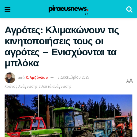
Αγρότες: Κλιμακώνουν τις
κινητοποιήσεις τους οι
αγρότες – Ενισχύονται τα
μπλόκα
από
Χ. Αρζόγλου
3 Δεκεμβρίου 2025
A
A
Χρόνος Ανάγνωσης:2 λεπτά ανάγνωσης