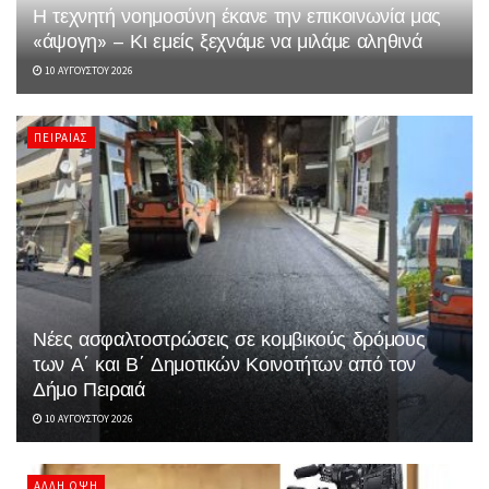
Η τεχνητή νοημοσύνη έκανε την επικοινωνία μας
«άψογη» – Κι εμείς ξεχνάμε να μιλάμε αληθινά
10 ΑΥΓΟΎΣΤΟΥ 2026
ΠΕΙΡΑΙΆΣ
Νέες ασφαλτοστρώσεις σε κομβικούς δρόμους
των Α΄ και Β΄ Δημοτικών Κοινοτήτων από τον
Δήμο Πειραιά
10 ΑΥΓΟΎΣΤΟΥ 2026
ΆΛΛΗ ΌΨΗ