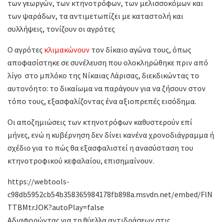
των γεωργών, των κτηνοτρόφων, των μελισσοκόμων και
των ψαράδων, τα αντιμετωπίζει με καταστολή και
συλλήψεις, τονίζουν οι αγρότες
Ο αγρότες
κλιμακώνουν
τον δίκαιο αγώνα τους, όπως
αποφασίστηκε σε συνέλευση που ολοκληρώθηκε πριν από
λίγο στο μπλόκο της Νίκαιας Λάρισας, διεκδικώντας το
αυτονόητο: το δικαίωμα να παράγουν για να ζήσουν στον
τόπο τους, εξασφαλίζοντας ένα αξιοπρεπές εισόδημα.
Οι αποζημιώσεις των κτηνοτρόφων καθυστερούν επί
μήνες, ενώ η κυβέρνηση δεν δίνει κανένα χρονοδιάγραμμα ή
σχέδιο για το πώς θα εξασφαλιστεί η ανασύσταση του
κτηνοτροφικού κεφαλαίου, επισημαίνουν.
https://webtools-
c98db5952cb54b358365984178fb898a.msvdn.net/embed/FlN
TTBMtrJOK?autoPlay=false
Αδιαφορώντας για τη θύελλα αντιδράσεων στις