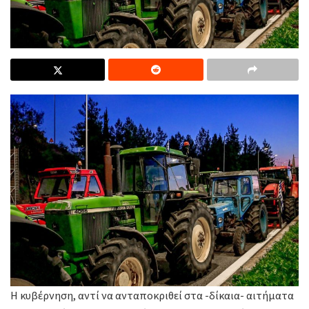
Η κυβέρνηση, αντί να ανταποκριθεί στα -δίκαια- αιτήματα