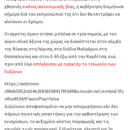
χθεσινές
εικόνες αστυνομικής βίας
, η κυβέρνηση διεμήνυσε
σήμερα διά του εκπροσώπου της ότι δεν θα επιτρέψει να
κλείσουν οι δρόμοι.
Οι αγρότες έχουν στήσει μπλόκα σε τρία σημεία, με τον
κύριο οδικό άξονα της χώρας να διακόπτεται στον κόμβο
της Νίκαιας στη Λάρισα, στα διόδια Μαλγάρων στη
Θεσσαλονίκη και στον Ε-65 έξω από την Καρδίτσα, ενώ
πριν από λίγο
απέκλεισαν με τρακτέρ το τελωνείο των
Ευζώνων
.
https://webtools-
c98db5952cb54b358365984178fb898a.msvdn.net/embed/3fy
nRus8EAb9?autoPlay=false
Δηλώνουν αποφασισμένοι να μην αποχωρήσουν εάν δεν
πάρουν πειστικές απαντήσεις για την καθυστέρηση των
ενισχύσεων, το αυξημένο κόστος παραγωγής και τις
χαμηλές τιμές παραγωγού. Ειδικότερα, κλειστή για 2η