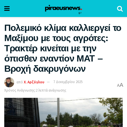
Πολεμικό κλίμα καλλιεργεί το
Μαξίμου με τους αγρότες:
Τρακτέρ κινείται με την
όπισθεν εναντίον ΜΑΤ –
Βροχή δακρυγόνων
από
Χ. Αρζόγλου
7 Δεκεμβρίου 2025
A
A
Χρόνος Ανάγνωσης:2 λεπτά ανάγνωσης