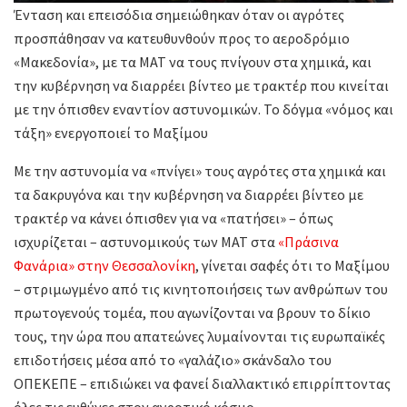
Ένταση και επεισόδια σημειώθηκαν όταν οι αγρότες
προσπάθησαν να κατευθυνθούν προς το αεροδρόμιο
«Μακεδονία», με τα ΜΑΤ να τους πνίγουν στα χημικά, και
την κυβέρνηση να διαρρέει βίντεο με τρακτέρ που κινείται
με την όπισθεν εναντίον αστυνομικών. Το δόγμα «νόμος και
τάξη» ενεργοποιεί το Μαξίμου
Με την αστυνομία να «πνίγει» τους αγρότες στα χημικά και
τα δακρυγόνα και την κυβέρνηση να διαρρέει βίντεο με
τρακτέρ να κάνει όπισθεν για να «πατήσει» – όπως
ισχυρίζεται – αστυνομικούς των ΜΑΤ στα
«Πράσινα
Φανάρια» στην Θεσσαλονίκη
, γίνεται σαφές ότι το Μαξίμου
– στριμωγμένο από τις κινητοποιήσεις των ανθρώπων του
πρωτογενούς τομέα, που αγωνίζονται να βρουν το δίκιο
τους, την ώρα που απατεώνες λυμαίνονται τις ευρωπαϊκές
επιδοτήσεις μέσα από το «γαλάζιο» σκάνδαλο του
ΟΠΕΚΕΠΕ – επιδιώκει να φανεί διαλλακτικό επιρρίπτοντας