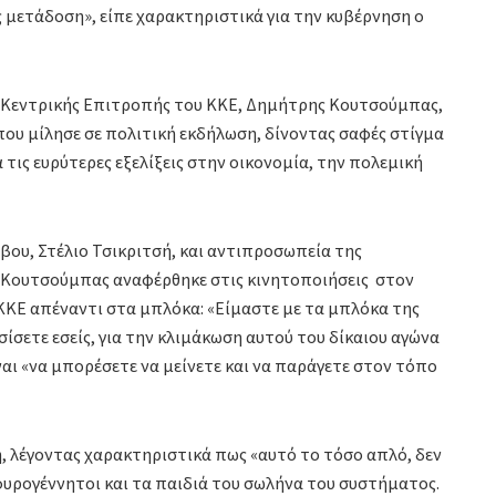
 μετάδοση», είπε χαρακτηριστικά για την κυβέρνηση ο
ς Κεντρικής Επιτροπής του ΚΚΕ, Δημήτρης Κουτσούμπας,
όπου μίλησε σε πολιτική εκδήλωση, δίνοντας σαφές στίγμα
α τις ευρύτερες εξελίξεις στην οικονομία, την πολεμική
βου, Στέλιο Τσικριτσή, και αντιπροσωπεία της
κ. Κουτσούμπας αναφέρθηκε στις κινητοποιήσεις στον
ΚΚΕ απέναντι στα μπλόκα: «Είμαστε με τα μπλόκα της
σετε εσείς, για την κλιμάκωση αυτού του δίκαιου αγώνα
ναι «να μπορέσετε να μείνετε και να παράγετε στον τόπο
η, λέγοντας χαρακτηριστικά πως «αυτό το τόσο απλό, δεν
υρογέννητοι και τα παιδιά του σωλήνα του συστήματος.