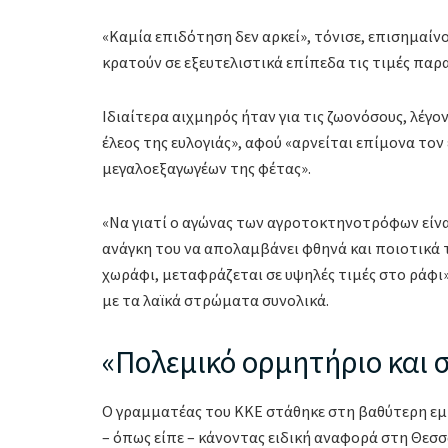
«Καμία επιδότηση δεν αρκεί», τόνισε, επισημαίνο
κρατούν σε εξευτελιστικά επίπεδα τις τιμές πα
Ιδιαίτερα αιχμηρός ήταν για τις ζωονόσους, λέγ
έλεος της ευλογιάς», αφού «αρνείται επίμονα το
μεγαλοεξαγωγέων της φέτας».
«Να γιατί ο αγώνας των αγροτοκτηνοτρόφων είναι
ανάγκη του να απολαμβάνει φθηνά και ποιοτικά 
χωράφι, μεταφράζεται σε υψηλές τιμές στο ράφι
με τα λαϊκά στρώματα συνολικά.
«Πολεμικό ορμητήριο και 
Ο γραμματέας του ΚΚΕ στάθηκε στη βαθύτερη εμ
– όπως είπε – κάνοντας ειδική αναφορά στη Θεσ