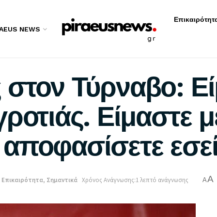
Επικαιρότητ
RAEUS NEWS
στον Τύρναβο: Εί
ροτιάς. Είμαστε μ
αποφασίσετε εσε
A
Επικαιρότητα
,
Σημαντικά
Χρόνος Ανάγνωσης:1 λεπτό ανάγνωσης
A