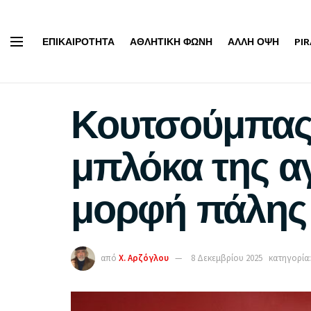
ΕΠΙΚΑΙΡΌΤΗΤΑ
ΑΘΛΗΤΙΚΉ ΦΩΝΉ
ΆΛΛΗ ΌΨΗ
PI
Κουτσούμπας 
μπλόκα της αγ
μορφή πάλης 
από
Χ. Αρζόγλου
8 Δεκεμβρίου 2025
κατηγορία: