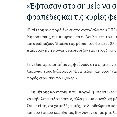
«Έφτασαν στο σημείο να σ
φραπέδες και τις κυρίες φ
Ιδιαίτερη αναφορά έκανε στο σκάνδαλο του ΟΠΕΚ
Μητσοτάκης, οι υπουργοί και οι βουλευτές του –
και αραδιάζουν ‘δισεκατομμύρια που θα καταβληθ
παίρνουν ήδη πολλά», περιορίζοντας τη συζήτηση
Την ίδια ώρα, επισήμανε, φτάνουν στο σημείο να
λαμόγια, τους διάφορους ‘φραπέδες’ και τους ‘χασ
φορές κέρδισαν το Τζόκερ!».
Ο Δημήτρης Κουτσούμπας υπογράμμισε ότι «εδώ δ
καταβολές επιδοτήσεων, αλλά με μια συνολική μά
Όπως είπε, «οι χαμηλές τιμές, το δυσθεώρητο 
και του ζωικού κεφαλαίου, δεν λύνονται με μπαλ