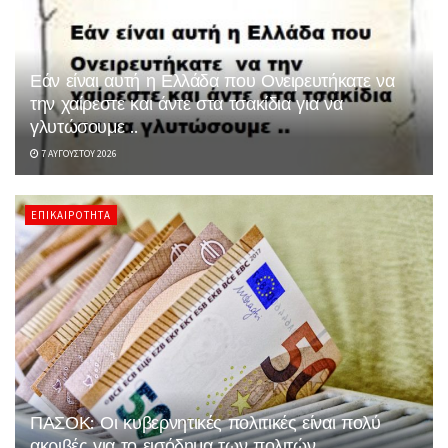
Εάν είναι αυτή η Ελλάδα που Ονειρευτήκατε να
την χαίρεστε και άντε στα τσακίδια για να
γλυτώσουμε ..
7 ΑΥΓΟΎΣΤΟΥ 2026
ΕΠΙΚΑΙΡΌΤΗΤΑ
ΠΑΣΟΚ: Οι κυβερνητικές πολιτικές είναι πολύ
ακριβές για το εισόδημα των πολιτών