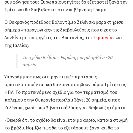
συμφώνησε τους Ευρωπαίους ηγέτες θα εξεταστεί ξανά την
Τρίτη και θα διαβιβαστεί στην κυβέρνηση Τραμπ
Ο Oυκρανός πρόεδρος Βολοντίμιρ Ζελένσκι χαρακτήρισε
σήμερα «παραγωγικές» τις διαβουλεύσεις που είχε στο
Λονδίνο με τους ηγέτες της Βρετανίας, της
Γερμανίας
και
της Γαλλίας.
Το σχέδιο Κιέβου – Ευρώπης περιλαμβάνει 20
σημεία
Υπογράμμισε πως οι ειρηνευτικές προτάσεις
οριστικοποιούνται και θα κοινοποιηθούν αύριο Τρίτη στις
ΗΠΑ. Το προτεινόμενο σχέδιο για τον τερματισμό του
πολέμου στην Ουκρανία περιλαμβάνει 20 σημεία, είπε ο
Ζελένσκι, χωρίς συμβιβαστική λύση για εδαφικά ζητήματα.
«Θεωρώ ότι το σχέδιο θα είναι έτοιμο αύριο, κάποια στιγμή
το βράδυ. Νομίζω πως θα το εξετάσουμε ξανά και θα το