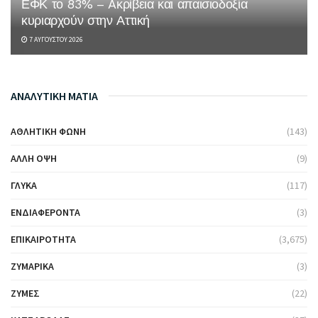
ΕΦΚ το 83% – Aκρίβεια και απαισιοδοξία
κυριαρχούν στην Αττική
7 ΑΥΓΟΎΣΤΟΥ 2026
ΑΝΑΛΥΤΙΚΗ ΜΑΤΙΑ
ΑΘΛΗΤΙΚΉ ΦΩΝΉ
(143)
ΆΛΛΗ ΌΨΗ
(9)
ΓΛΥΚΆ
(117)
ΕΝΔΙΑΦΈΡΟΝΤΑ
(3)
ΕΠΙΚΑΙΡΌΤΗΤΑ
(3,675)
ΖΥΜΑΡΙΚΆ
(3)
ΖΎΜΕΣ
(22)