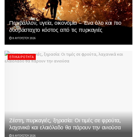
Περιβάλλον, υγεία, οικονομία – Ένα όλο και πιο
δυσβάσταχτο κόστος από τις πυρκαγιές
8 ΑΥΓΟΎΣΤΟΥ 2026
ΕΠΙΚΑΙΡΌΤΗΤΑ
Ζέστη, πυρκαγιές, ξηρασία: Οι τιμές σε φρούτα,
λαχανικά και ελαιόλαδο θα πάρουν την ανιούσα
8 ΑΥΓΟΎΣΤΟΥ 2026