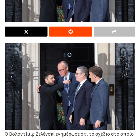
Ο Βολοντίμιρ Ζελένσκι ενημέρωσε ότι το σχέδιο στο οποίο