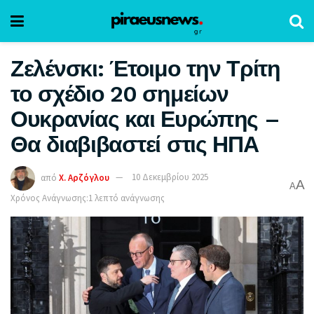
Ζελένσκι: Έτοιμο την Τρίτη
το σχέδιο 20 σημείων
Ουκρανίας και Ευρώπης –
Θα διαβιβαστεί στις ΗΠΑ
από
Χ. Αρζόγλου
10 Δεκεμβρίου 2025
A
A
Χρόνος Ανάγνωσης:1 λεπτό ανάγνωσης