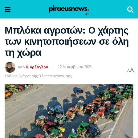
Μπλόκα αγροτών: O χάρτης
των κινητοποιήσεων σε όλη
τη χώρα
από
Χ. Αρζόγλου
12 Δεκεμβρίου 2025
A
A
Χρόνος Ανάγνωσης:3 λεπτά ανάγνωσης