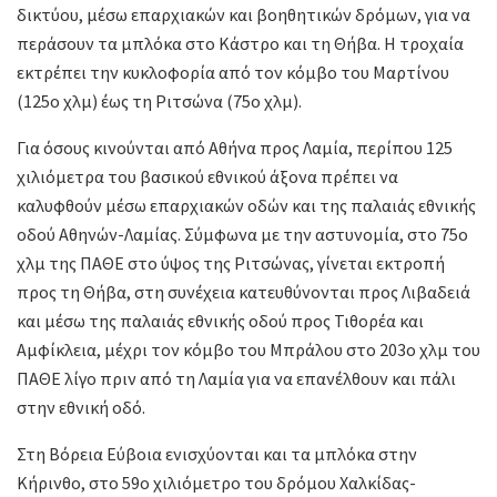
δικτύου, μέσω επαρχιακών και βοηθητικών δρόμων, για να
περάσουν τα μπλόκα στο Κάστρο και τη Θήβα. Η τροχαία
εκτρέπει την κυκλοφορία από τον κόμβο του Μαρτίνου
(125ο χλμ) έως τη Ριτσώνα (75ο χλμ).
Για όσους κινούνται από Αθήνα προς Λαμία, περίπου 125
χιλιόμετρα του βασικού εθνικού άξονα πρέπει να
καλυφθούν μέσω επαρχιακών οδών και της παλαιάς εθνικής
οδού Αθηνών-Λαμίας. Σύμφωνα με την αστυνομία, στο 75ο
χλμ της ΠΑΘΕ στο ύψος της Ριτσώνας, γίνεται εκτροπή
προς τη Θήβα, στη συνέχεια κατευθύνονται προς Λιβαδειά
και μέσω της παλαιάς εθνικής οδού προς Τιθορέα και
Αμφίκλεια, μέχρι τον κόμβο του Μπράλου στο 203ο χλμ του
ΠΑΘΕ λίγο πριν από τη Λαμία για να επανέλθουν και πάλι
στην εθνική οδό.
Στη Βόρεια Εύβοια ενισχύονται και τα μπλόκα στην
Κήρινθο, στο 59ο χιλιόμετρο του δρόμου Χαλκίδας-