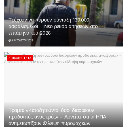
Τρέχουν να πάρουν σύνταξη 130.000
ασφαλισμένοι – Νέο ρεκόρ αιτήσεων στο
επτάμηνο του 2026
9 ΑΥΓΟΎΣΤΟΥ 2026
ΕΠΙΚΑΙΡΌΤΗΤΑ
Τραμπ: «Καταζητούνται όσοι διαρρέουν
προδοτικές αναφορές» – Αρνείται ότι οι ΗΠΑ
αντιμετωπίζουν έλλειψη πυρομαχικών