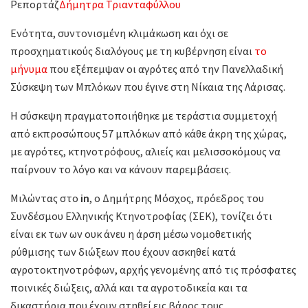
Ρεπορτάζ
Δήμητρα Τριανταφύλλου
Ενότητα, συντονισμένη κλιμάκωση και όχι σε
προσχηματικούς διαλόγους με τη κυβέρνηση είναι
το
μήνυμα
που εξέπεμψαν οι αγρότες από την Πανελλαδική
Σύσκεψη των Μπλόκων που έγινε στη Νίκαια της Λάρισας.
Η σύσκεψη πραγματοποιήθηκε με τεράστια συμμετοχή
από εκπροσώπους 57 μπλόκων από κάθε άκρη της χώρας,
με αγρότες, κτηνοτρόφους, αλιείς και μελισσοκόμους να
παίρνουν το λόγο και να κάνουν παρεμβάσεις.
Μιλώντας στο
in
, ο Δημήτρης Μόσχος, πρόεδρος του
Συνδέσμου Ελληνικής Κτηνοτροφίας (ΣΕΚ), τονίζει ότι
είναι εκ των ων ουκ άνευ η άρση μέσω νομοθετικής
ρύθμισης των διώξεων που έχουν ασκηθεί κατά
αγροτοκτηνοτρόφων, αρχής γενομένης από τις πρόσφατες
ποινικές διώξεις, αλλά και τα αγροτοδικεία και τα
δικαστήρια που έχουν στηθεί εις βάρος τους.