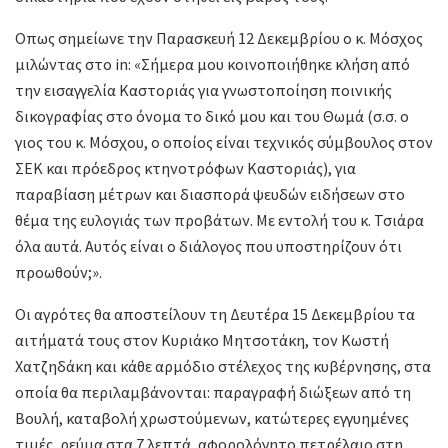
Οπως σημείωνε την Παρασκευή 12 Δεκεμβρίου ο κ. Μόσχος
μιλώντας στο in: «Σήμερα μου κοινοποιήθηκε κλήση από
την εισαγγελία Καστοριάς για γνωστοποίηση ποινικής
δικογραφίας στο όνομα το δικό μου και του Θωμά (σ.σ. ο
γιος του κ. Μόσχου, ο οποίος είναι τεχνικός σύμβουλος στον
ΣΕΚ και πρόεδρος κτηνοτρόφων Καστοριάς), για
παραβίαση μέτρων και διασπορά ψευδών ειδήσεων στο
θέμα της ευλογιάς των προβάτων. Με εντολή του κ. Τσιάρα
όλα αυτά. Αυτός είναι ο διάλογος που υποστηρίζουν ότι
προωθούν;».
Οι αγρότες θα αποστείλουν τη Δευτέρα 15 Δεκεμβρίου τα
αιτήματά τους στον Κυριάκο Μητσοτάκη, τον Κωστή
Χατζηδάκη και κάθε αρμόδιο στέλεχος της κυβέρνησης, στα
οποία θα περιλαμβάνονται: παραγραφή διώξεων από τη
Βουλή, καταβολή χρωστούμενων, κατώτερες εγγυημένες
τιμές, ρεύμα στα 7 λεπτά, αφορολόγητο πετρέλαιο στη