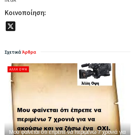
IN.GR
Κοινοποίηση:
X
Σχετικά
Άρθρα
ΆΛΛΗ ΌΨΗ
Μου φαίνεται ότι έπρεπε να περιμένω 7 χρονιά για