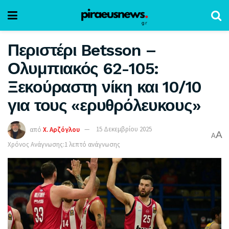
Περιστέρι Betsson –
Ολυμπιακός 62-105:
Ξεκούραστη νίκη και 10/10
για τους «ερυθρόλευκους»
από
Χ. Αρζόγλου
15 Δεκεμβρίου 2025
A
A
Χρόνος Ανάγνωσης:1 λεπτό ανάγνωσης