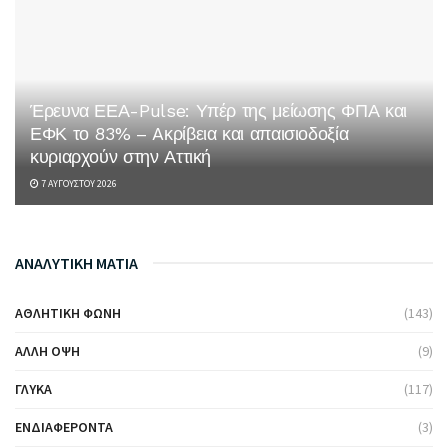
Έρευνα ΕΕΑ-Pulse: Υπέρ της μείωσης ΦΠΑ και
ΕΦΚ το 83% – Aκρίβεια και απαισιοδοξία
κυριαρχούν στην Αττική
7 ΑΥΓΟΎΣΤΟΥ 2026
ΑΝΑΛΥΤΙΚΗ ΜΑΤΙΑ
ΑΘΛΗΤΙΚΉ ΦΩΝΉ
(143)
ΆΛΛΗ ΌΨΗ
(9)
ΓΛΥΚΆ
(117)
ΕΝΔΙΑΦΈΡΟΝΤΑ
(3)