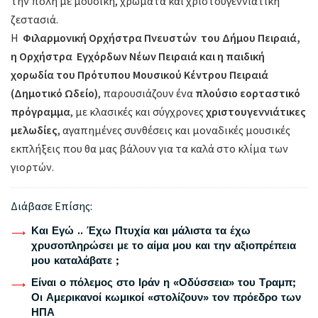
την πόλη με μουσική, χρώματα και χριστουγεννιάτικη
ζεστασιά.
Η
Φιλαρμονική Ορχήστρα Πνευστών του Δήμου Πειραιά,
η Ορχήστρα Εγχόρδων Νέων Πειραιά και η παιδική
χορωδία του Πρότυπου Μουσικού Κέντρου Πειραιά
(Δημοτικό Ωδείο)
, παρουσιάζουν ένα
πλούσιο εορταστικό
πρόγραμμα
, με κλασικές και σύγχρονες
χριστουγεννιάτικες
μελωδίες
, αγαπημένες συνθέσεις και μοναδικές μουσικές
εκπλήξεις που θα μας βάλουν για τα καλά στο κλίμα των
γιορτών.
Διάβασε Επίσης:
Και Εγώ .. Έχω Πτυχία και μάλιστα τα έχω
χρυσοπληρώσει με το αίμα μου και την αξιοπρέπεια
μου καταλάβατε ;
Είναι ο πόλεμος στο Ιράν η «Οδύσσεια» του Τραμπ;
Οι Αμερικανοί κωμικοί «στολίζουν» τον πρόεδρο των
ΗΠΑ