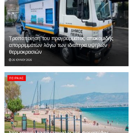
Τροποποίηση του προγράμματος αποκομιδής
απορριμμάτων λόγω των ιδιαίτερα υψηλών
θερμοκρασιών
26 ΙΟΥΛΊΟΥ 2026
ΠΕΙΡΑΙΆΣ
Νέα εποχή για την παραλία της Φρεαττύδας