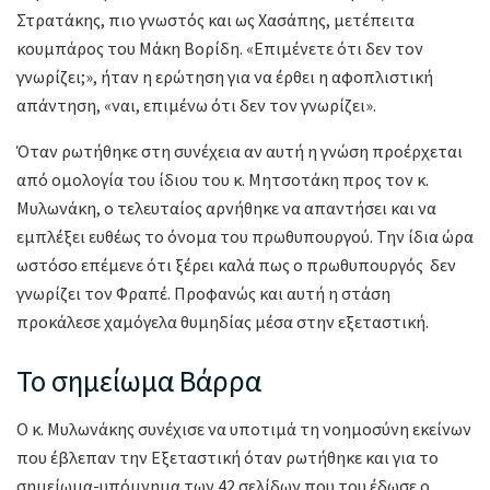
Στρατάκης, πιο γνωστός και ως Χασάπης, μετέπειτα
κουμπάρος του Μάκη Βορίδη. «Επιμένετε ότι δεν τον
γνωρίζει;», ήταν η ερώτηση για να έρθει η αφοπλιστική
απάντηση, «ναι, επιμένω ότι δεν τον γνωρίζει».
Όταν ρωτήθηκε στη συνέχεια αν αυτή η γνώση προέρχεται
από ομολογία του ίδιου του κ. Μητσοτάκη προς τον κ.
Μυλωνάκη, ο τελευταίος αρνήθηκε να απαντήσει και να
εμπλέξει ευθέως το όνομα του πρωθυπουργού. Την ίδια ώρα
ωστόσο επέμενε ότι ξέρει καλά πως ο πρωθυπουργός δεν
γνωρίζει τον Φραπέ. Προφανώς και αυτή η στάση
προκάλεσε χαμόγελα θυμηδίας μέσα στην εξεταστική.
Το σημείωμα Βάρρα
Ο κ. Μυλωνάκης συνέχισε να υποτιμά τη νοημοσύνη εκείνων
που έβλεπαν την Εξεταστική όταν ρωτήθηκε και για το
σημείωμα-υπόμνημα των 42 σελίδων που του έδωσε ο