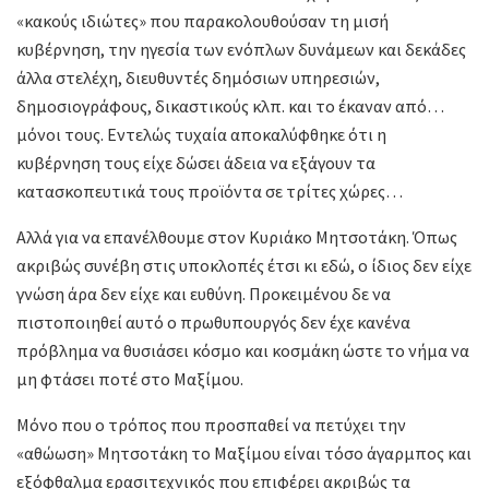
«κακούς ιδιώτες» που παρακολουθούσαν τη μισή
κυβέρνηση, την ηγεσία των ενόπλων δυνάμεων και δεκάδες
άλλα στελέχη, διευθυντές δημόσιων υπηρεσιών,
δημοσιογράφους, δικαστικούς κλπ. και το έκαναν από…
μόνοι τους. Εντελώς τυχαία αποκαλύφθηκε ότι η
κυβέρνηση τους είχε δώσει άδεια να εξάγουν τα
κατασκοπευτικά τους προϊόντα σε τρίτες χώρες…
Αλλά για να επανέλθουμε στον Κυριάκο Μητσοτάκη. Όπως
ακριβώς συνέβη στις υποκλοπές έτσι κι εδώ, ο ίδιος δεν είχε
γνώση άρα δεν είχε και ευθύνη. Προκειμένου δε να
πιστοποιηθεί αυτό ο πρωθυπουργός δεν έχε κανένα
πρόβλημα να θυσιάσει κόσμο και κοσμάκη ώστε το νήμα να
μη φτάσει ποτέ στο Μαξίμου.
Μόνο που ο τρόπος που προσπαθεί να πετύχει την
«αθώωση» Μητσοτάκη το Μαξίμου είναι τόσο άγαρμπος και
εξόφθαλμα ερασιτεχνικός που επιφέρει ακριβώς τα