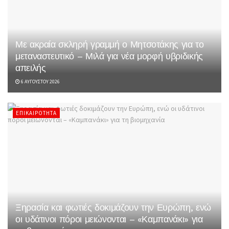
Με ακραία σκληρή γραμμή ο Μητσοτάκης για το
μεταναστευτικό – Μιλά για νέα μορφή υβριδικής
απειλής
6 ΑΥΓΟΎΣΤΟΥ 2026
ΕΠΙΚΑΙΡΌΤΗΤΑ
Ξηρασία και φωτιές δοκιμάζουν την Ευρώπη, ενώ
οι υδάτινοι πόροι μειώνονται – «Καμπανάκι» για