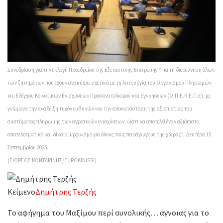
Συνεδρίαση για την εκλογή Προεδρείου της Εξεταστικής Επιτροπής “Για τη διερεύνηση όλων
των ζητημάτων που έχουν ανακύψει σχετικά με τη λειτουργία του Οργανισμού Πληρωμών
και Ελέγχου Κοινοτικών Ενισχύσεων Προσανατολισμού και Εγγυήσεων (Ο.Π.Ε.Κ.Ε.Π.Ε), με
γνώμονα την ανάδειξη τυχόν ευθυνών και την αποκατάσταση της αξιοπιστίας του
συστήματος πληρωμής των αγροτικών ενισχύσεων, ώστε να αποτελεί έναν αξιόπιστο,
αποτελεσματικό και δίκαιο μηχανισμό για όλους τους παράγωγους της χώρας”, Δευτέρα 15
Σεπτεμβρίου 2025.
(ΓΙΩΡΓΟΣ ΚΟΝΤΑΡΙΝΗΣ/EUROKINISSI)
Κείμενο
Δημήτρης Τερζής
Το αφήγημα του Μαξίμου περί συνολικής… άγνοιας για το