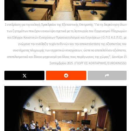
Συνεδρίαση για την εκλογή Προεδρείου της Εξεταστικής Επιτροπής "Για τη διερεύνηση όλων
των ζητημάτων που έχουν ανακύψει σχετικά με τη λειτουργία του Οργανισμού Πληρωμών
και Ελέγχου Κοινοτικών Ενισχύσεων Προσανατολισμού και Εγγυήσεων (Ο.Π.Ε.Κ.Ε.Π.Ε), με
γνώμονα την ανάδειξη τυχόν ευθυνών και την αποκατάσταση της αξιοπιστίας του
συστήματος πληρωμής των αγροτικών ενισχύσεων, ώστε να αποτελεί έναν αξιόπιστο,
αποτελεσματικό και δίκαιο μηχανισμό για όλους τους παράγωγους της χώρας", Δευτέρα 15
Σεπτεμβρίου 2025. (ΓΙΩΡΓΟΣ ΚΟΝΤΑΡΙΝΗΣ/EUROKINISSI)