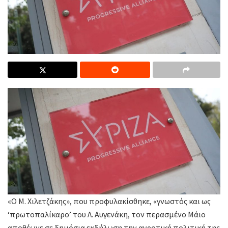
«Ο Μ. Χιλετζάκης», που προφυλακίσθηκε, «γνωστός και ως
‘πρωτοπαλίκαρο’ του Λ. Αυγενάκη, τον περασμένο Μάιο
αποθέωνε σε δημόσια εκδήλωση την αγροτική πολιτική της