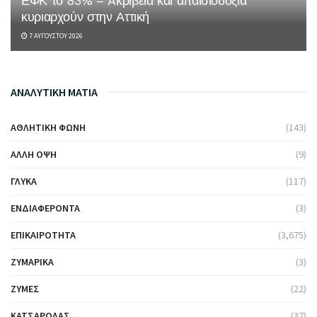
ΕΦΚ το 83% – Aκρίβεια και απαισιοδοξία
κυριαρχούν στην Αττική
7 ΑΥΓΟΎΣΤΟΥ 2026
ΑΝΑΛΥΤΙΚΗ ΜΑΤΙΑ
ΑΘΛΗΤΙΚΉ ΦΩΝΉ
(143)
ΆΛΛΗ ΌΨΗ
(9)
ΓΛΥΚΆ
(117)
ΕΝΔΙΑΦΈΡΟΝΤΑ
(3)
ΕΠΙΚΑΙΡΌΤΗΤΑ
(3,675)
ΖΥΜΑΡΙΚΆ
(3)
ΖΎΜΕΣ
(22)
ΚΑΤΣΑΡΌΛΑΣ
(37)