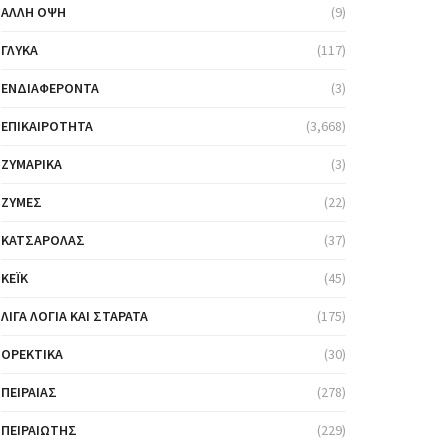
ΆΛΛΗ ΌΨΗ
(9)
ΓΛΥΚΆ
(117)
ΕΝΔΙΑΦΈΡΟΝΤΑ
(3)
ΕΠΙΚΑΙΡΌΤΗΤΑ
(3,668)
ΖΥΜΑΡΙΚΆ
(3)
ΖΎΜΕΣ
(22)
ΚΑΤΣΑΡΌΛΑΣ
(37)
ΚΈΙΚ
(45)
ΛΊΓΑ ΛΌΓΙΑ ΚΑΙ ΣΤΑΡΆΤΑ
(175)
ΟΡΕΚΤΙΚΆ
(30)
ΠΕΙΡΑΙΆΣ
(278)
ΠΕΙΡΑΙΏΤΗΣ
(229)