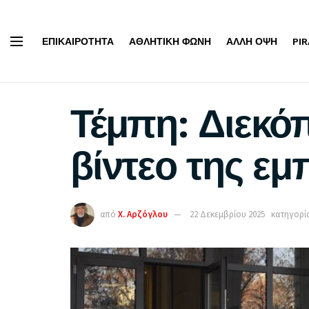
ΕΠΙΚΑΙΡΌΤΗΤΑ
ΑΘΛΗΤΙΚΉ ΦΩΝΉ
ΆΛΛΗ ΌΨΗ
PI
Τέμπη: Διεκόπ
βίντεο της εμ
από
Χ. Αρζόγλου
22 Δεκεμβρίου 2025
κατηγορία