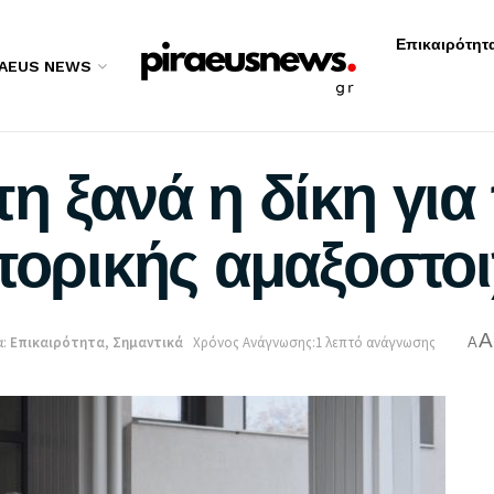
Επικαιρότητ
RAEUS NEWS
η ξανά η δίκη για
πορικής αμαξοστοι
A
:
Επικαιρότητα
,
Σημαντικά
Χρόνος Ανάγνωσης:1 λεπτό ανάγνωσης
A