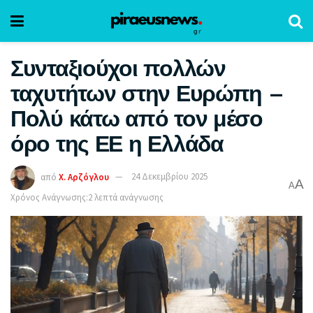
Συνταξιούχοι πολλών
ταχυτήτων στην Ευρώπη –
Πολύ κάτω από τον μέσο
όρο της ΕΕ η Ελλάδα
από
Χ. Αρζόγλου
24 Δεκεμβρίου 2025
A
A
Χρόνος Ανάγνωσης:2 λεπτά ανάγνωσης