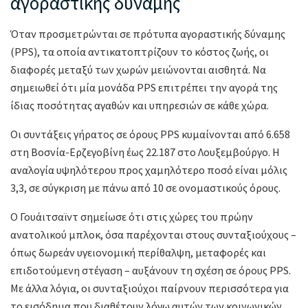
αγοραστικής δύναμης
Όταν προσμετρώνται σε πρότυπα αγοραστικής δύναμης
(PPS), τα οποία αντικατοπτρίζουν το κόστος ζωής, οι
διαφορές μεταξύ των χωρών μειώνονται αισθητά. Να
σημειωθεί ότι μία μονάδα PPS επιτρέπει την αγορά της
ίδιας ποσότητας αγαθών και υπηρεσιών σε κάθε χώρα.
Οι συντάξεις γήρατος σε όρους PPS κυμαίνονται από 6.658
στη Βοσνία-Ερζεγοβίνη έως 22.187 στο Λουξεμβούργο. Η
αναλογία υψηλότερου προς χαμηλότερο ποσό είναι μόλις
3,3, σε σύγκριση με πάνω από 10 σε ονομαστικούς όρους.
Ο Γουάιτσαϊντ σημείωσε ότι στις χώρες του πρώην
ανατολικού μπλοκ, όσα παρέχονται στους συνταξιούχους –
όπως δωρεάν υγειονομική περίθαλψη, μεταφορές και
επιδοτούμενη στέγαση – αυξάνουν τη σχέση σε όρους PPS.
Με άλλα λόγια, οι συνταξιούχοι παίρνουν περισσότερα για
το εισόδημα που διαθέτουν λόγω αυτών των κοινωνικών