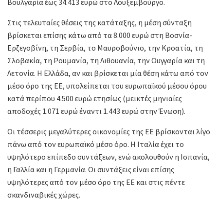
Βουλγαρία έως 34.413 ευρώ στο Λουξεμβούργο.
Στις τελευταίες θέσεις της κατάταξης, η μέση σύνταξη
βρίσκεται επίσης κάτω από τα 8.000 ευρώ στη Βοσνία-
Ερζεγοβίνη, τη Σερβία, το Μαυροβούνιο, την Κροατία, τη
Σλοβακία, τη Ρουμανία, τη Λιθουανία, την Ουγγαρία και τη
Λετονία. Η Ελλάδα, αν και βρίσκεται μία θέση κάτω από τον
μέσο όρο της ΕΕ, υπολείπεται του ευρωπαϊκού μέσου όρου
κατά περίπου 4.500 ευρώ ετησίως (μεικτές μηνιαίες
αποδοχές 1.071 ευρώ έναντι 1.443 ευρώ στην Ένωση).
Οι τέσσερις μεγαλύτερες οικονομίες της ΕΕ βρίσκονται λίγο
πάνω από τον ευρωπαϊκό μέσο όρο. Η Ιταλία έχει το
υψηλότερο επίπεδο συντάξεων, ενώ ακολουθούν η Ισπανία,
η Γαλλία και η Γερμανία. Οι συντάξεις είναι επίσης
υψηλότερες από τον μέσο όρο της ΕΕ και στις πέντε
σκανδιναβικές χώρες.