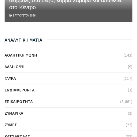
διαρροές στα δεξιά, κόμμα Σαμαρά και απώλειες
στο Κέντρο
5 ΑΥΓΟΎΣΤΟΥ 2026
ΑΝΑΛΥΤΙΚΗ ΜΑΤΙΑ
ΑΘΛΗΤΙΚΉ ΦΩΝΉ
(143)
ΆΛΛΗ ΌΨΗ
(9)
ΓΛΥΚΆ
(117)
ΕΝΔΙΑΦΈΡΟΝΤΑ
(3)
ΕΠΙΚΑΙΡΌΤΗΤΑ
(3,661)
ΖΥΜΑΡΙΚΆ
(3)
ΖΎΜΕΣ
(22)
ΚΑΤΣΑΡΌΛΑΣ
(37)