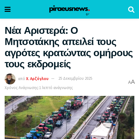
Νέα Αριστερά: Ο
Μητσοτάκης απειλεί τους
αγρότες κρατώντας ομήρους
τους εκδρομείς
από
Χ. Αρζόγλου
25 Δεκεμβρίου 2025
A
A
Χρόνος Ανάγνωσης:1 λεπτό ανάγνωσης