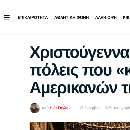
ΕΠΙΚΑΙΡΌΤΗΤΑ
ΑΘΛΗΤΙΚΉ ΦΩΝΉ
ΆΛΛΗ ΌΨΗ
PI
Χριστούγεννα
πόλεις που «κ
Αμερικανών τ
από
Χ. Αρζόγλου
26 Δεκεμβρίου 2025
κατηγορία