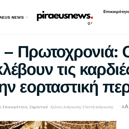
Επικαιρότητ
RAEUS NEWS
 – Πρωτοχρονιά: 
λέβουν τις καρδιέ
ην εορταστική πε
A
:
Επικαιρότητα
,
Σημαντικά
Χρόνος Ανάγνωσης:3 λεπτά ανάγνωσης
A