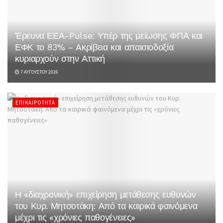
Έρευνα ΕΕΑ-Pulse: Υπέρ της μείωσης ΦΠΑ και
ΕΦΚ το 83% – Aκρίβεια και απαισιοδοξία
κυριαρχούν στην Αττική
7 ΑΥΓΟΎΣΤΟΥ 2026
ΕΠΙΚΑΙΡΌΤΗΤΑ
Η «διαχρονική» επιχείρηση μετάθεσης ευθυνών
του Κυρ. Μητσοτάκη: Από τα καιρικά φαινόμενα
μέχρι τις «χρόνιες παθογένειες»