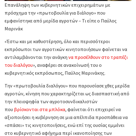
Επανάληψη των κυβερνητικών επιχειρημάτων με
πρόσχημα την «πρωτοβουλία για διάλογο» που
εμφανίστηκε από μερίδα αγροτών – Τι είπε ο Παύλος
Μαρινάκ
«Έστω και με καθυστέρηση, όλο και περισσότεροι
εκπρόσωποι των αγροτικών κινητοποιήσεων φαίνεται να
αντιλαμβάνονται την ανάγκη
να προσέλθουν στο τραπέζι
του διαλόγου
», αναφέρει σε ανακοίνωσή του ο
κυβερνητικός εκπρόσωπος, Παύλος Μαρινάκης.
Την «πρωτοβουλία διαλόγου» που παρουσίασε χθες μερίδα
αγροτών, κίνηση που χαρακτηρίζεται ως διασπαστική από
την πλειοψηφία των αγροτοσυνδικαλιστών
που
βρίσκονται στα μπλόκα
, φαίνεται ότι επιχειρεί να
αξιοποιήσει η κυβέρνηση σε μια απέλπιδα προσπάθεια να
«σπάσει» τις κινητοποιήσεις, ενώ επί της ουσίας εμμένει
στο κυβερνητικό αφήγημα περί ικανοποίησης των