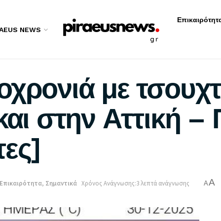
Επικαιρότητ
RAEUS NEWS
οχρονιά με τσουχτ
και στην Αττική – 
τες]
A
Επικαιρότητα
,
Σημαντικά
Χρόνος Ανάγνωσης:3 λεπτά ανάγνωσης
A