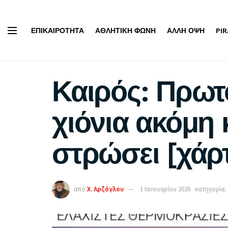
ΕΠΙΚΑΙΡΌΤΗΤΑ
ΑΘΛΗΤΙΚΉ ΦΩΝΉ
ΆΛΛΗ ΌΨΗ
PI
Καιρός: Πρωτ
χιόνια ακόμη 
στρώσει [χάρ
από
Χ. Αρζόγλου
1 Ιανουαρίου 2026
κατηγορία: