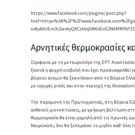
https://www.facebook.com/plugins/post.php?
href=https%3A%2F%2Fwww.facebook.com%2Fgior
xv8yA6UEm3cGevkyQXCskVq5M6iiEo52N6MMf6P1G
Αρνητικές θερμοκρασίες κα
Σύμφωνα με τη μετεωρολόγο της ΕΡΤ Αναστασία Τ
ξεκινά η ψυχρή εισβολή που έχει προαναγγελθεί 
βόρειοι άνεμοι θα ξεκινήσουν από τη Βόρεια Ελλά
με ισχυρές ριπές και στην περιοχή της Θεσσαλονί
Την παραμονή της Πρωτοχρονιάς, στη Βόρεια Ελλ
ασθενείς χιονοπτώσεις, με γρήγορη βελτίωση στη 
θερμοκρασία θα είναι χαμηλή από τις πρωινές ώρε
Νευροκόπι, δεν θα ξεπεράσει το μηδέν καθ’ όλη τ