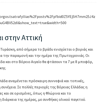
gos.tsatrafyllias%2Fposts%2Fpfbid0Z5YEj5H7mm25J4z
uG4BVS2dl&show_text=true&width=500
ι στην Αττική
υράσκη, από σήμερα το βράδυ ενισχύεται ο βοριάς και
για την παραμονή και την ημέρα της Πρωτοχρονιάς. Οι
δα και στο Βόρειο Αιγαίο θα φτάσουν τα 7 με 8 μποφόρ,
κης.
άδα αναμένεται πρόσκαιρη συννεφιά και τοπικές,
συνέχεια. Σε πολλές περιοχές της Βόρειας Ελλάδας η
ς και σε ορισμένες, όπως η Φλώρινα και το
η διάρκεια της ημέρας, με συνθήκες ολικού παγετού.