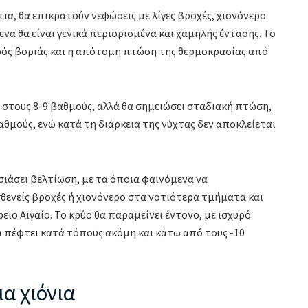
ια, θα επικρατούν νεφώσεις με λίγες βροχές, χιονόνερο
ενα θα είναι γενικά περιορισμένα και χαμηλής έντασης. Το
υρός βοριάς και η απότομη πτώση της θερμοκρασίας από
ί στους 8-9 βαθμούς, αλλά θα σημειώσει σταδιακή πτώση,
θμούς, ενώ κατά τη διάρκεια της νύχτας δεν αποκλείεται
σιάσει βελτίωση, με τα όποια φαινόμενα να
σθενείς βροχές ή χιονόνερο στα νοτιότερα τμήματα και
ειο Αιγαίο. Το κρύο θα παραμείνει έντονο, με ισχυρό
α πέφτει κατά τόπους ακόμη και κάτω από τους -10
α χιόνια