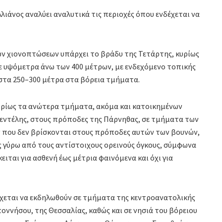
λιάνος αναλύει αναλυτικά τις περιοχές όπου ενδέχεται να
ων χιονοπτώσεων υπάρχει το βράδυ της Τετάρτης, κυρίως
σε υψόμετρα άνω των 400 μέτρων, με ενδεχόμενο τοπικής
τα 250–300 μέτρα στα βόρεια τμήματα.
υρίως τα ανώτερα τμήματα, ακόμα και κατοικημένων
εντέλης, στους πρόποδες της Πάρνηθας, σε τμήματα των
 που δεν βρίσκονται στους πρόποδες αυτών των βουνών,
ς γύρω από τους αντίστοιχους ορεινούς όγκους, σύμφωνα
ειται για ασθενή έως μέτρια φαινόμενα και όχι για
έχεται να εκδηλωθούν σε τμήματα της κεντροανατολικής
ποννήσου, της Θεσσαλίας, καθώς και σε νησιά του βόρειου