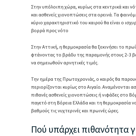
Στην υπόλοιπη χώρα, κυρίως στα κεντρικά και νότ
και ασθενείς χιονοπτώσεις στα ορεινά. Τα φαινόμ
κύριο χαρακτηριστικό του καιρού θα είναι ο ισχ
βορρά προς νότο
Στην Αττική, η θερμοκρασία θα ξεκινήσει το πρω
φτάνοντας το βράδυ της παραμονής στους 2-3 βα
να σημειωθούν αρνητικές τιμές.
Την ημέρα της Πρωτοχρονιάς, ο καιρός θα παρου
περιορίζονται κυρίως στο Αιγαίο. Αναμένονται α
πιθανές ασθενείς χιονοπτώσεις ή νιφάδες στο Βόρ
παγετό στη Βόρεια Ελλάδα και τη θερμοκρασία ν
βαθμούς τις νυχτερινές και πρωινές ώρες.
Πού υπάρχει πιθανότητα γι