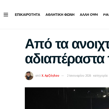
ΕΠΙΚΑΙΡΌΤΗΤΑ
ΑΘΛΗΤΙΚΉ ΦΩΝΉ
ΆΛΛΗ ΌΨΗ
PI
Από τα ανοιχ
αδιαπέραστα 
από
Χ. Αρζόγλου
2 Ιανουαρίου 2026
κατηγορία: