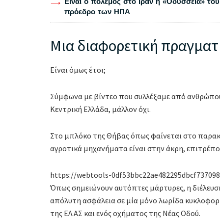
Είναι ο πόλεμος στο Ιράν η «Οδύσσεια» του
πρόεδρο των ΗΠΑ
Μια διαφορετική πραγματ
Είναι όμως έτσι;
Σύμφωνα με βίντεο που συλλέξαμε από ανθρώπου
Κεντρική Ελλάδα, μάλλον όχι.
Στο μπλόκο της Θήβας όπως φαίνεται στο παρακά
αγροτικά μηχανήματα είναι στην άκρη, επιτρέπο
https://webtools-0df53bbc22ae482295dbcf73709
Όπως σημειώνουν αυτόπτες μάρτυρες, η διέλευσ
απόλυτη ασφάλεια σε μία μόνο λωρίδα κυκλοφορί
της ΕΛ.ΑΣ και ενός οχήματος της Νέας Οδού.