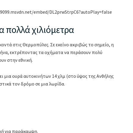
89099.msvdn.net/embed/DL2prwStrpC6?autoPlay=false
α πολλά χιλιόμετρα
οντά στις Θερμοπύλες. Σε εκείνο ακριβώς το σημείο, η
θήνα, εκτρέποντας τα οχήματα να περάσουν πολύ
υν στην εθνική.
ι μια ουρά αυτοκινήτων 14 χλμ (στο ύψος της Ανθήλης
τικά τον δρόμο σε μια λωρίδα.
κή για παράκαμψη.