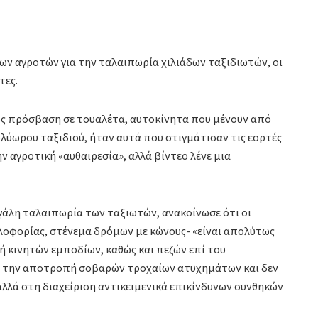
ων αγροτών για την ταλαιπωρία χιλιάδων ταξιδιωτών, οι
τες.
χως πρόσβαση σε τουαλέτα, αυτοκίνητα που μένουν από
λύωρου ταξιδιού, ήταν αυτά που στιγμάτισαν τις εορτές
ν αγροτική «αυθαιρεσία», αλλά βίντεο λένε μια
εγάλη ταλαιπωρία των ταξιωτών, ανακοίνωσε ότι οι
λοφορίας, στένεμα δρόμων με κώνους- «είναι απολύτως
ή κινητών εμποδίων, καθώς και πεζών επί του
ια την αποτροπή σοβαρών τροχαίων ατυχημάτων και δεν
λά στη διαχείριση αντικειμενικά επικίνδυνων συνθηκών