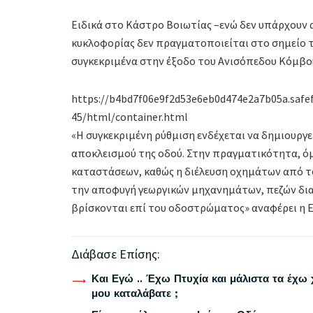
Ειδικά στο Kάστρο Βοιωτίας –ενώ δεν υπάρχουν α
κυκλοφορίας δεν πραγματοποιείται στο σημείο τ
συγκεκριμένα στην έξοδο του Ανισόπεδου Κόμβο
https://b4bd7f06e9f2d53e6eb0d474e2a7b05a.safe
45/html/container.html
«Η συγκεκριμένη ρύθμιση ενδέχεται να δημιουργ
αποκλεισμού της οδού. Στην πραγματικότητα, ό
καταστάσεων, καθώς η διέλευση οχημάτων από το
την αποφυγή γεωργικών μηχανημάτων, πεζών δι
βρίσκονται επί του οδοστρώματος» αναφέρει η Ε
Διάβασε Επίσης:
Και Εγώ .. Έχω Πτυχία και μάλιστα τα έχω 
μου καταλάβατε ;