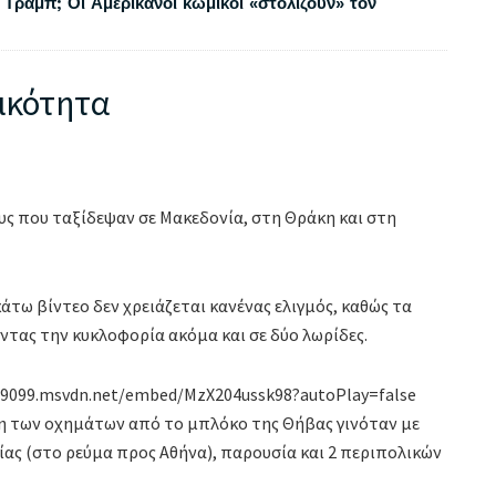
 Τραμπ; Οι Αμερικανοί κωμικοί «στολίζουν» τον
ικότητα
ς που ταξίδεψαν σε Μακεδονία, στη Θράκη και στη
τω βίντεο δεν χρειάζεται κανένας ελιγμός, καθώς τα
ντας την κυκλοφορία ακόμα και σε δύο λωρίδες.
89099.msvdn.net/embed/MzX204ussk98?autoPlay=false
η των οχημάτων από το μπλόκο της Θήβας γινόταν με
ας (στο ρεύμα προς Αθήνα), παρουσία και 2 περιπολικών