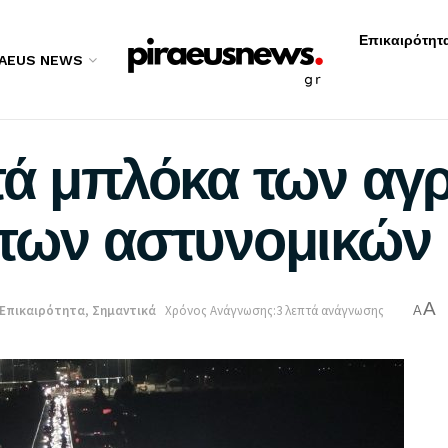
Επικαιρότητ
RAEUS NEWS
τά μπλόκα των αγ
των αστυνομικών
A
Επικαιρότητα
,
Σημαντικά
Χρόνος Ανάγνωσης:3 λεπτά ανάγνωσης
A