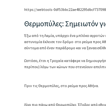
https://webtools-0df53bbc22ae482295dbcf73709
Θερμοπύλες: Σημειωτόν γι
Έξω από τη Λαμία, υπάρχει ένα μπλόκο αγροτών κ
αστυνομία έκλεισε τον δρόμο στο ρεύμα προς Α
σύντομα από έναν παράδρομο και να ξαναεισέλθο
Ωστόσο, έτσι η Τροχαία κατάφερε να δημιουργήσε
περίπου) λόγω των κώνων που στενεύουν απελπισ
Πριν τις Θερμοπύλες, στο ρεύμα προς Αθήνα.
Λίγο πιο πάνω από Θερμοπύλες. Έξοδος από εθνι