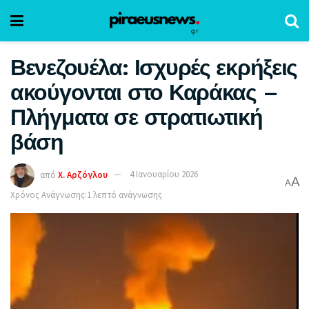
Βενεζουέλα: Ισχυρές εκρήξεις
ακούγονται στο Καράκας –
Πλήγματα σε στρατιωτική
βάση
από
Χ. Αρζόγλου
4 Ιανουαρίου 2026
A
A
Χρόνος Ανάγνωσης:1 λεπτό ανάγνωσης