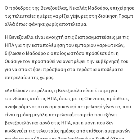
Ο πρόεδρος της Βενεζουέλας, Νικολάς Μαδούρο, επιχείρησε
τις τελευταίες ημέρες να ρίξει γέφυρες στη διοίκηση Τραμπ
αλλά όπως φάνηκε χωρίς αποτέλεσμα.
Η Βενεζουέλα είναι ανοιχτή στις διαπραγματεύσεις με τις
ΗΠΑ για την καταπολέμηση του εμπορίου ναρκωτικών,
δήλωσε ο Μαδούρο ο οποίος ωστόσο πρόσθεσε ότι η
Ουάσιγκτον προσπαθεί να ανατρέψει την κυβέρνησή του
για να αποκτήσει πρόσβαση στα τεράστια αποθέματα
πετρελαίου της χώρας.
«Αν θέλουν πετρέλαιο, η Βενεζουέλα είναι έτοιμη για
επενδύσεις από τις ΗΠΑ, όπως με τη Chevron», πρόσθεσε,
αναφερόμενος στον αμερικανικό πετρελαϊκό γίγαντα, που
είναι η μόνη μεγάλη πετρελαϊκή εταιρεία που εξάγει
βενεζουελάνικο αργό στις ΗΠΑ, και η μόνη που δεν
κινδυνεύει τις τελευταίες ημέρες από επίθεση αμερικανών
κομάντο στα ύδατα της Βενεζουέλας ή τα διεθνή ύδατα.