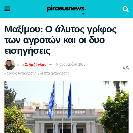
Μαξίμου: Ο άλυτος γρίφος
των αγροτών και οι δυο
εισηγήσεις
από
Χ. Αρζόγλου
6 Ιανουαρίου 2026
A
A
Χρόνος Ανάγνωσης:2 λεπτά ανάγνωσης