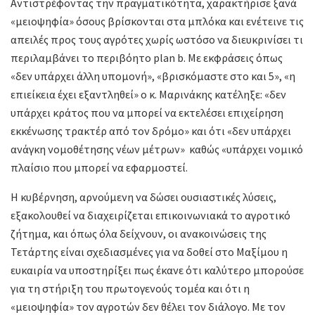
Αντιστρέφοντας την πραγματικότητα, χαρακτήρισε ξανά
«μειοψηφία» όσους βρίσκονται στα μπλόκα και ενέτεινε τις
απειλές προς τους αγρότες χωρίς ωστόσο να διευκρινίσει τι
περιλαμβάνει το περιβόητο plan b. Με εκφράσεις όπως
«δεν υπάρχει άλλη υπομονή», «βρισκόμαστε στο και 5», «η
επιείκεια έχει εξαντληθεί» ο κ. Μαρινάκης κατέληξε: «δεν
υπάρχει κράτος που να μπορεί να εκτελέσει επιχείρηση
εκκένωσης τρακτέρ από τον δρόμο» και ότι «δεν υπάρχει
ανάγκη νομοθέτησης νέων μέτρων» καθώς «υπάρχει νομικό
πλαίσιο που μπορεί να εφαρμοστεί.
Η κυβέρνηση, αρνούμενη να δώσει ουσιαστικές λύσεις,
εξακολουθεί να διαχειρίζεται επικοινωνιακά το αγροτικό
ζήτημα, και όπως όλα δείχνουν, οι ανακοινώσεις της
Τετάρτης είναι σχεδιασμένες για να δοθεί στο Μαξίμου η
ευκαιρία να υποστηρίξει πως έκανε ότι καλύτερο μπορούσε
για τη στήριξη του πρωτογενούς τομέα και ότι η
«μειοψηφία» τον αγροτών δεν θέλει τον διάλογο. Με τον