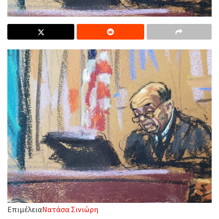
Επιμέλεια
Νατάσα Σινιώρη