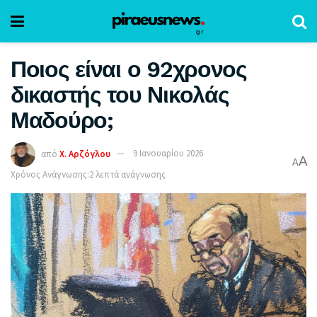
Ποιος είναι ο 92χρονος
δικαστής του Νικολάς
Μαδούρο;
από
Χ. Αρζόγλου
9 Ιανουαρίου 2026
A
A
Χρόνος Ανάγνωσης:2 λεπτά ανάγνωσης