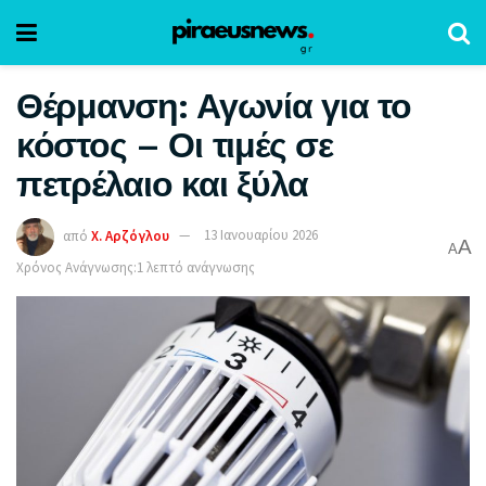
Θέρμανση: Αγωνία για το
κόστος – Οι τιμές σε
πετρέλαιο και ξύλα
από
Χ. Αρζόγλου
13 Ιανουαρίου 2026
A
A
Χρόνος Ανάγνωσης:1 λεπτό ανάγνωσης