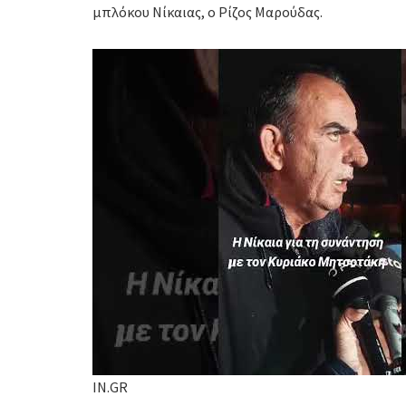
μπλόκου Νίκαιας, ο Ρίζος Μαρούδας.
IN.GR