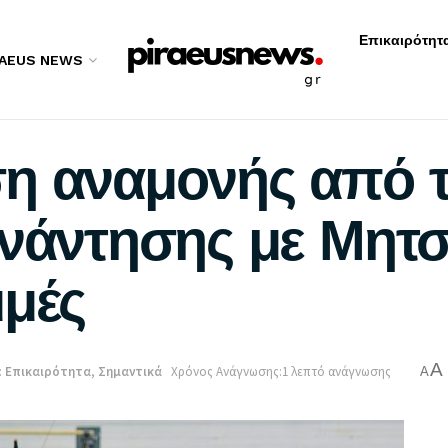
Επικαιρότητ
RAEUS NEWS
η αναμονής από τ
υνάντησης με Μητσ
μμές
A
:
Επικαιρότητα
,
Σημαντικά
Χρόνος Ανάγνωσης:1 λεπτό ανάγνωσης
A