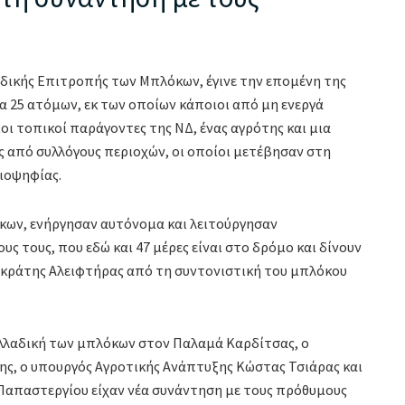
αδικής Επιτροπής των Μπλόκων, έγινε την επομένη της
 25 ατόμων, εκ των οποίων κάποιοι από μη ενεργά
ι τοπικοί παράγοντες της ΝΔ, ένας αγρότης και μια
ς από συλλόγους περιοχών, οι οποίοι μετέβησαν στη
ιοψηφίας.
κων, ενήργησαν αυτόνομα και λειτούργησαν
ς τους, που εδώ και 47 μέρες είναι στο δρόμο και δίνουν
ωκράτης Αλειφτήρας από τη συντονιστική του μπλόκου
ελλαδική των μπλόκων στον Παλαμά Καρδίτσας, ο
ς, ο υπουργός Αγροτικής Ανάπτυξης Κώστας Τσιάρας και
απαστεργίου είχαν νέα συνάντηση με τους πρόθυμους