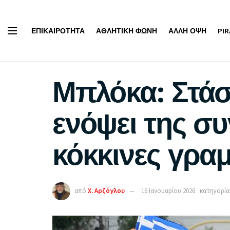
ΕΠΙΚΑΙΡΌΤΗΤΑ
ΑΘΛΗΤΙΚΉ ΦΩΝΉ
ΆΛΛΗ ΌΨΗ
PI
Μπλόκα: Στάσ
ενόψει της σ
κόκκινες γρα
από
Χ. Αρζόγλου
16 Ιανουαρίου 2026
κατηγορία