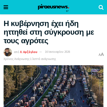
Η κυβέρνηση έχει ήδη
ηττηθεί στη σύγκρουση με
τους αγρότες
από
Χ. Αρζόγλου
16 Ιανουαρίου 2026
A
A
Χρόνος Ανάγνωσης:1 λεπτό ανάγνωσης