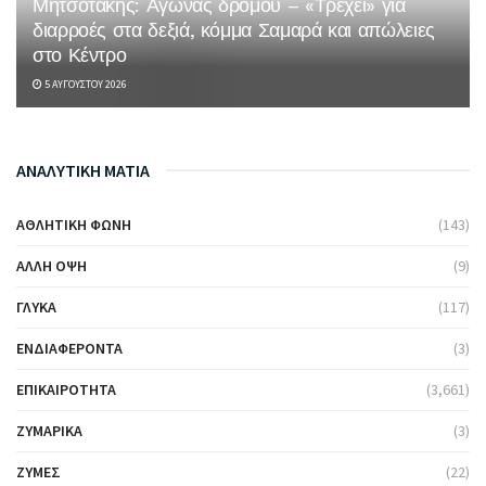
Μητσοτάκης: Αγώνας δρόμου – «Τρέχει» για
διαρροές στα δεξιά, κόμμα Σαμαρά και απώλειες
στο Κέντρο
5 ΑΥΓΟΎΣΤΟΥ 2026
ΑΝΑΛΥΤΙΚΗ ΜΑΤΙΑ
ΑΘΛΗΤΙΚΉ ΦΩΝΉ
(143)
ΆΛΛΗ ΌΨΗ
(9)
ΓΛΥΚΆ
(117)
ΕΝΔΙΑΦΈΡΟΝΤΑ
(3)
ΕΠΙΚΑΙΡΌΤΗΤΑ
(3,661)
ΖΥΜΑΡΙΚΆ
(3)
ΖΎΜΕΣ
(22)