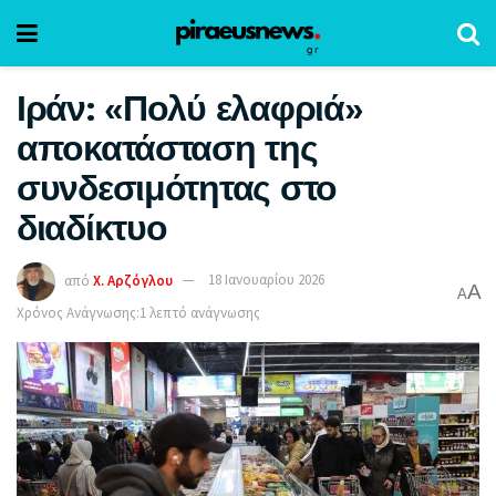
Ιράν: «Πολύ ελαφριά»
αποκατάσταση της
συνδεσιμότητας στο
διαδίκτυο
από
Χ. Αρζόγλου
18 Ιανουαρίου 2026
A
A
Χρόνος Ανάγνωσης:1 λεπτό ανάγνωσης