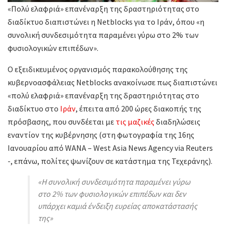
«Πολύ ελαφριά» επανέναρξη της δραστηριότητας στο
διαδίκτυο διαπιστώνει η Netblocks για το Ιράν, όπου «η
συνολική συνδεσιμότητα παραμένει γύρω στο 2% των
φυσιολογικών επιπέδων».
Ο εξειδικευμένος οργανισμός παρακολούθησης της
κυβερνοασφάλειας Netblocks ανακοίνωσε πως διαπιστώνει
«πολύ ελαφριά» επανέναρξη της δραστηριότητας στο
διαδίκτυο στο
Ιράν
, έπειτα από 200 ώρες διακοπής της
πρόσβασης, που συνδέεται με
τις μαζικές
διαδηλώσεις
εναντίον της κυβέρνησης (στη φωτογραφία της 16ης
Ιανουαρίου από WANA – West Asia News Agency via Reuters
-, επάνω, πολίτες ψωνίζουν σε κατάστημα της Τεχεράνης).
«Η συνολική συνδεσιμότητα παραμένει γύρω
στο 2% των φυσιολογικών επιπέδων και δεν
υπάρχει καμιά ένδειξη ευρείας αποκατάστασής
της»