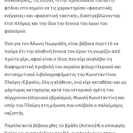
διεκδικήσεις, τις οποίες -στην προσπάθειά του αυτή-
φτάνει στο σημείο να τις χαρακτηρίσει «φασιστικές
ενέργειες» και «φασιστική τακτική», διαστρεβλώνοντας
έτσι πλήρως και την ίδια την έννοια του όρου του
φασισμού.
Όσο για τον Άδωνη Γεωργιάδη, είναι βέβαια περιττό να
πούμε ότι την αληθινή έννοια του όρου τη γνωρίζει από
πρώτο χέρι, αφού είναι ο ίδιος που είχε αναλάβει τη
διαφημιστική προβολή του ακραίου φιλοχιτλερικού και
αντισημιτικού λιβελογραφήματος του Κωνσταντίνου
Πλεύρη «Εβραίοι, όλη η αλήθεια», ενώ είχε καταθέσει και ως
μάρτυρας κατηγορίας κατά του ιστορικού ηγέτη του
σύγχρονου ελληνικού εβραϊσμού, Μωυσή Κωνσταντίνη και
υπέρ του Πλεύρη στη μήνυση που υπέβαλε ο παλαίμαχος
ναζιστής.
Παρόλα αυτά βέβαια χθες το βράδυ (Action24) ο υπουργός