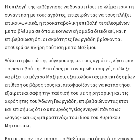
Η επιλογή της κυβέρνησης να δυναμιτίσει το κλίμα πριν τη
συνάντηση με τους αγρότες, επιχειρώντας να τους πλήξει
επικοινωνιακά, η προκαταβολική επιβολή τετελεσμένων
με το βλέμμα σε όποια κοινωνική ομάδα διεκδικεί, και η
επιβεβαίωση ότι οι ακρότητες Γεωργιάδη βρίσκονται
σταθερά σε πλήρη ταύτιση με το Μαξίμου
Λάδι στη φωτιά της σύγκρουσης με τους αγρότες, λίγο πριν
το ραντεβού της Δευτέρας με τον πρωθυπουργό, επέλεξε
να ρίξει το μέγαρο Μαξίμου, εξαπολύοντας μία εκτός ορίων
επίθεση σε βάρος τους και αποφασίζοντας να καταστήσει
εξαιρετικά σαφή την ταύτισή του με τη ρητορική και τις
ακρότητες του Άδωνη Γεωργιάδη, επιβεβαιώνοντας έτσι
και επισήμως ότι ο υπουργός Υγείας ενεργεί πάντα ως
«λαγός» και ως «μπροστινός» του ίδιου του Κυριάκου
Μητσοτάκη.
Και με αυτόν τον τρόπο, το Μαξίμου, εκτός από το γεγονός