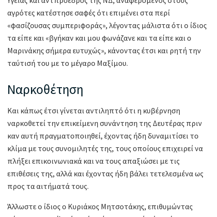
Υγείας και αντπρόεδρος της ΝΔ, αναφερόμενος στους
αγρότες κατέστησε σαφές ότι επιμένει στα περί
«φασίζουσας συμπεριφοράς», λέγοντας μάλιστα ότι ο ίδιος
τα είπε και «βγήκαν και μου φωνάζανε και τα είπε και ο
Μαρινάκης σήμερα ευτυχώς», κάνοντας έτσι και ρητή την
ταύτισή του με το μέγαρο Μαξίμου.
Ναρκοθέτηση
Και κάπως έτσι γίνεται αντιληπτό ότι η κυβέρνηση
ναρκοθετεί την επικείμενη συνάντηση της Δευτέρας πριν
καν αυτή πραγματοποιηθεί, έχοντας ήδη δυναμιτίσει το
κλίμα με τους συνομιλητές της, τους οποίους επιχειρεί να
πλήξει επικοινωνιακά και να τους απαξιώσει με τις
επιθέσεις της, αλλά και έχοντας ήδη βάλει τετελεσμένα ως
προς τα αιτήματά τους.
Άλλωστε ο ίδιος ο Κυριάκος Μητσοτάκης, επιθυμώντας