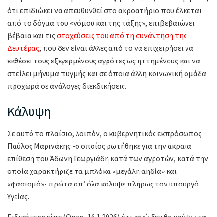
ότι επιδιώκει να απευθυνθεί στο ακροατήριο που έλκεται
από το δόγμα του «νόμου και της τάξης», επιβεβαιώνει
βέβαια και τις
στοχεύσεις του από τη συνάντηση της
Δευτέρας
, που δεν είναι άλλες από το να επιχειρήσει να
εκθέσει τους εξεγερμένους αγρότες ως ηττημένους και να
στείλει μήνυμα πυγμής και σε όποια άλλη κοινωνική ομάδα
προχωρά σε ανάλογες διεκδικήσεις.
Κάλυψη
Σε αυτό το πλαίσιο, λοιπόν, ο κυβερνητικός εκπρόσωπος
Παύλος Μαρινάκης -ο οποίος ρωτήθηκε για την ακραία
επίθεση του Άδωνη Γεωργιάδη κατά των αγροτών, κατά την
οποία χαρακτήριζε τα μπλόκα «μεγάλη αηδία» και
«φασισμό»- πρώτα απ’ όλα κάλυψε πλήρως τον υπουργό
Υγείας.
Ειδικότερα είπε (Open, 16.1.2026) ότι «εγώ δεν θα κρύψω τα