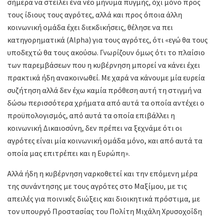
σήμερα να στείλει ένα νέο μήνυμα πυγμής, όχι μόνο προς
τους ίδιους τους αγρότες, αλλά και προς όποια άλλη
κοινωνική ομάδα έχει διεκδικήσεις, θέλησε να πει
κατηγορηματικά (Alpha) για τους αγρότες, ότι «εγώ θα τους
υποδεχτώ θα τους ακούσω. Γνωρίζουν όμως ότι το πλαίσιο
των παρεμβάσεων που η κυβέρνηση μπορεί να κάνει έχει
πρακτικά ήδη ανακοινωθεί. Με χαρά να κάνουμε μία ευρεία
συζήτηση αλλά δεν έχω καμία πρόθεση αυτή τη στιγμή να
δώσω περισσότερα χρήματα από αυτά τα οποία αντέχει ο
προϋπολογισμός, από αυτά τα οποία επιβάλλει η
κοινωνική Δικαιοσύνη, δεν πρέπει να ξεχνάμε ότι οι
αγρότες είναι μία κοινωνική ομάδα μόνο, και από αυτά τα
οποία μας επιτρέπει και η Ευρώπη».
Αλλά ήδη η κυβέρνηση ναρκοθετεί και την επόμενη μέρα
της συνάντησης με τους αγρότες στο Μαξίμου, με τις
απειλές για ποινικές διώξεις και διοικητικά πρόστιμα, με
τον υπουργό Προστασίας του Πολίτη Μιχάλη Χρυσοχοΐδη