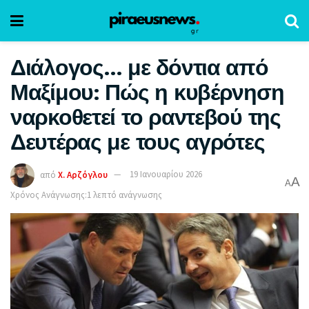
Διάλογος… με δόντια από
Μαξίμου: Πώς η κυβέρνηση
ναρκοθετεί το ραντεβού της
Δευτέρας με τους αγρότες
από
Χ. Αρζόγλου
19 Ιανουαρίου 2026
A
A
Χρόνος Ανάγνωσης:1 λεπτό ανάγνωσης