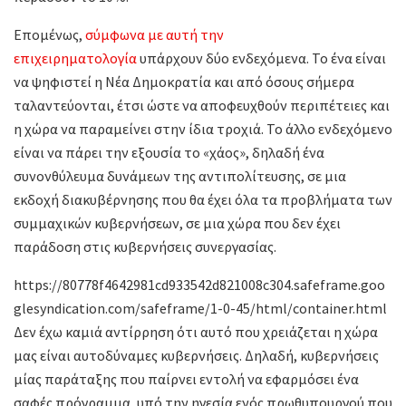
Επομένως,
σύμφωνα με αυτή την
επιχειρηματολογία
υπάρχουν δύο ενδεχόμενα. Το ένα είναι
να ψηφιστεί η Νέα Δημοκρατία και από όσους σήμερα
ταλαντεύονται, έτσι ώστε να αποφευχθούν περιπέτειες και
η χώρα να παραμείνει στην ίδια τροχιά. Το άλλο ενδεχόμενο
είναι να πάρει την εξουσία το «χάος», δηλαδή ένα
συνονθύλευμα δυνάμεων της αντιπολίτευσης, σε μια
εκδοχή διακυβέρνησης που θα έχει όλα τα προβλήματα των
συμμαχικών κυβερνήσεων, σε μια χώρα που δεν έχει
παράδοση στις κυβερνήσεις συνεργασίας.
https://80778f4642981cd933542d821008c304.safeframe.goo
glesyndication.com/safeframe/1-0-45/html/container.html
Δεν έχω καμιά αντίρρηση ότι αυτό που χρειάζεται η χώρα
μας είναι αυτοδύναμες κυβερνήσεις. Δηλαδή, κυβερνήσεις
μίας παράταξης που παίρνει εντολή να εφαρμόσει ένα
σαφές πρόγραμμα, υπό την ηγεσία ενός πρωθυπουργού που